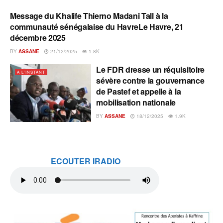
Message du Khalife Thierno Madani Tall à la
A L'INSTANT
communauté sénégalaise du HavreLe Havre, 21
décembre 2025
BY
ASSANE
21/12/2025
1.8K
Le FDR dresse un réquisitoire
A L'INSTANT
sévère contre la gouvernance
de Pastef et appelle à la
mobilisation nationale
BY
ASSANE
18/12/2025
1.9K
ECOUTER IRADIO