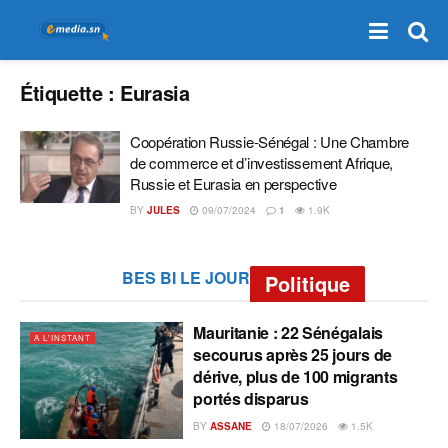
Étiquette :
Eurasia
Coopération Russie-Sénégal : Une Chambre
de commerce et d’investissement Afrique,
Russie et Eurasia en perspective
BY
JULES
09/07/2024
1
1.9K
BES BI LE JOUR
Politique
Mauritanie : 22 Sénégalais
A L'INSTANT
secourus après 25 jours de
dérive, plus de 100 migrants
portés disparus
BY
ASSANE
18/07/2026
1.5K