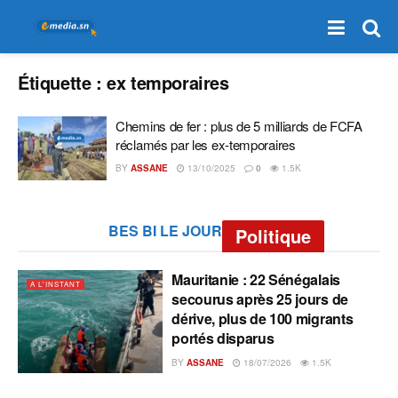
Étiquette :
ex temporaires
Chemins de fer : plus de 5 milliards de FCFA
réclamés par les ex-temporaires
BY
ASSANE
13/10/2025
0
1.5K
BES BI LE JOUR
Politique
Mauritanie : 22 Sénégalais
A L'INSTANT
secourus après 25 jours de
dérive, plus de 100 migrants
portés disparus
BY
ASSANE
18/07/2026
1.5K