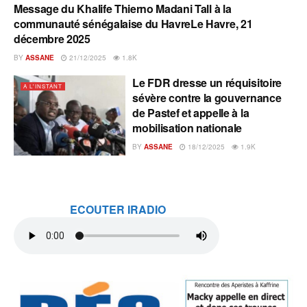
Message du Khalife Thierno Madani Tall à la
A L'INSTANT
communauté sénégalaise du HavreLe Havre, 21
décembre 2025
BY
ASSANE
21/12/2025
1.8K
Le FDR dresse un réquisitoire
A L'INSTANT
sévère contre la gouvernance
de Pastef et appelle à la
mobilisation nationale
BY
ASSANE
18/12/2025
1.9K
ECOUTER IRADIO