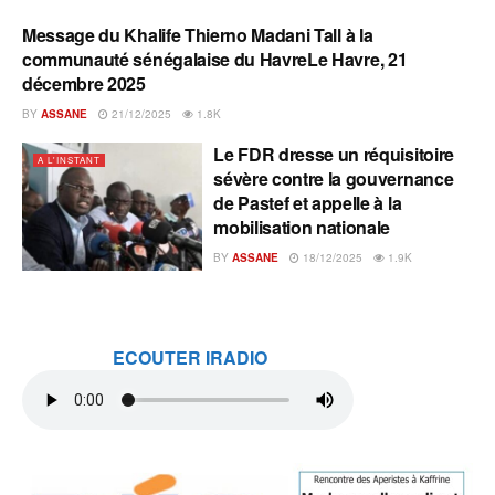
Message du Khalife Thierno Madani Tall à la
A L'INSTANT
communauté sénégalaise du HavreLe Havre, 21
décembre 2025
BY
ASSANE
21/12/2025
1.8K
Le FDR dresse un réquisitoire
A L'INSTANT
sévère contre la gouvernance
de Pastef et appelle à la
mobilisation nationale
BY
ASSANE
18/12/2025
1.9K
ECOUTER IRADIO