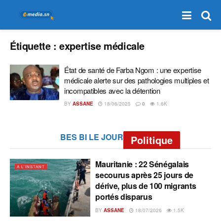
Étiquette :
expertise médicale
État de santé de Farba Ngom : une expertise
médicale alerte sur des pathologies multiples et
incompatibles avec la détention
BY
ASSANE
18/06/2025
0
1.6K
BES BI LE JOUR
Politique
Mauritanie : 22 Sénégalais
A L'INSTANT
secourus après 25 jours de
dérive, plus de 100 migrants
portés disparus
BY
ASSANE
18/07/2026
1.5K