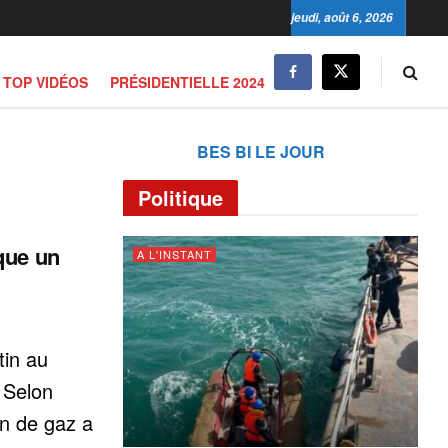
jeudi, août 6, 2026
TOP VIDÉOS
PRÉSIDENTIELLE 2024
BES BI LE JOUR
Politique
que un
A L'INSTANT
tin au
. Selon
on de gaz a