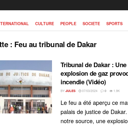
NTERNATIONAL
CULTURE
PEOPLE
SOCIETE
SPORTS
tte :
Feu au tribunal de Dakar
Tribunal de Dakar : Une
explosion de gaz provo
incendie (Vidéo)
BY
07/03/2024
1.9K
JULES
0
Le feu a été aperçu ce ma
palais de justice de Dakar
notre source, une explosi