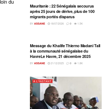
loin du
Mauritanie : 22 Sénégalais secourus
après 25 jours de dérive, plus de 100
migrants portés disparus
BY
18/07/2026
1.5K
ASSANE
0
A L'INSTANT
Message du Khalife Thierno Madani Tall
à la communauté sénégalaise du
HavreLe Havre, 21 décembre 2025
BY
21/12/2025
1.8K
ASSANE
0
A L'INSTANT