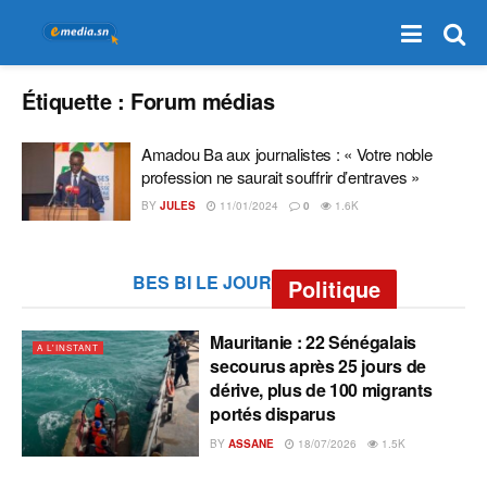
Étiquette :
Forum médias
Amadou Ba aux journalistes : « Votre noble
profession ne saurait souffrir d’entraves »
BY
JULES
11/01/2024
0
1.6K
BES BI LE JOUR
Politique
Mauritanie : 22 Sénégalais
A L'INSTANT
secourus après 25 jours de
dérive, plus de 100 migrants
portés disparus
BY
ASSANE
18/07/2026
1.5K