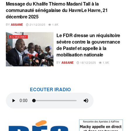
Message du Khalife Thierno Madani Tall à la
A L'INSTANT
communauté sénégalaise du HavreLe Havre, 21
décembre 2025
BY
ASSANE
21/12/2025
1.8K
Le FDR dresse un réquisitoire
A L'INSTANT
sévère contre la gouvernance
de Pastef et appelle à la
mobilisation nationale
BY
ASSANE
18/12/2025
1.9K
ECOUTER IRADIO