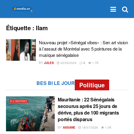
Étiquette :
Ilam
Nouveau projet «Sénégal vibes» : Sen art vision
à l’assaut de Montréal avec 5 pointures de la
musique sénégalaise
BY
JULES
03/09/2024
0
1.7K
BES BI LE JOUR
Politique
Mauritanie : 22 Sénégalais
A L'INSTANT
secourus après 25 jours de
dérive, plus de 100 migrants
portés disparus
BY
ASSANE
18/07/2026
1.5K