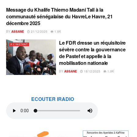
Message du Khalife Thierno Madani Tall à la
A L'INSTANT
communauté sénégalaise du HavreLe Havre, 21
décembre 2025
BY
ASSANE
21/12/2025
1.8K
Le FDR dresse un réquisitoire
A L'INSTANT
sévère contre la gouvernance
de Pastef et appelle à la
mobilisation nationale
BY
ASSANE
18/12/2025
1.9K
ECOUTER IRADIO