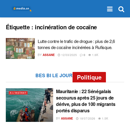
Étiquette :
incinération de cocaïne
Lutte contre le trafic de drogue : plus de 2,6
tonnes de cocaïne incinérées à Rufisque.
BY
ASSANE
12/03/2025
0
1.6K
BES BI LE JOUR
Politique
Mauritanie : 22 Sénégalais
A L'INSTANT
secourus après 25 jours de
dérive, plus de 100 migrants
portés disparus
BY
ASSANE
18/07/2026
1.5K