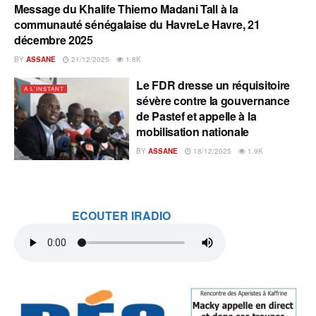
Message du Khalife Thierno Madani Tall à la
A L'INSTANT
communauté sénégalaise du HavreLe Havre, 21
décembre 2025
BY
ASSANE
21/12/2025
1.8K
Le FDR dresse un réquisitoire
A L'INSTANT
sévère contre la gouvernance
de Pastef et appelle à la
mobilisation nationale
BY
ASSANE
18/12/2025
1.9K
ECOUTER IRADIO