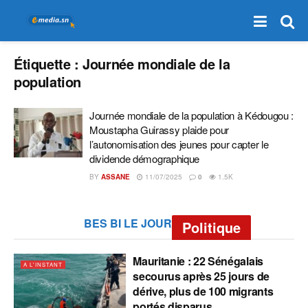
Étiquette :
Journée mondiale de la
population
Journée mondiale de la population à Kédougou :
Moustapha Guirassy plaide pour
l’autonomisation des jeunes pour capter le
dividende démographique
BY
ASSANE
11/07/2025
0
1.5K
BES BI LE JOUR
Politique
Mauritanie : 22 Sénégalais
A L'INSTANT
secourus après 25 jours de
dérive, plus de 100 migrants
portés disparus