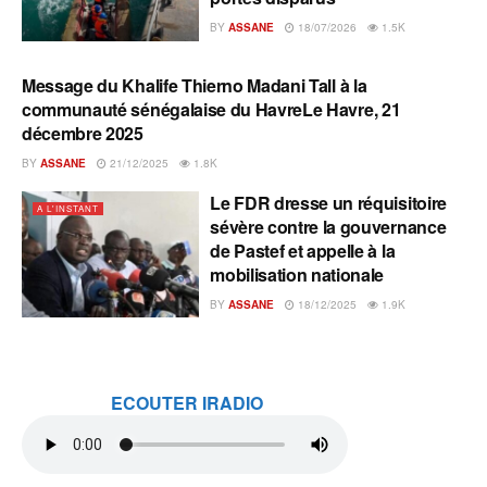
BY
ASSANE
18/07/2026
1.5K
Message du Khalife Thierno Madani Tall à la
A L'INSTANT
communauté sénégalaise du HavreLe Havre, 21
décembre 2025
BY
ASSANE
21/12/2025
1.8K
Le FDR dresse un réquisitoire
A L'INSTANT
sévère contre la gouvernance
de Pastef et appelle à la
mobilisation nationale
BY
ASSANE
18/12/2025
1.9K
ECOUTER IRADIO