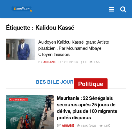
Étiquette :
Kalidou Kassé
Au doyen Kalidou Kassé, grand Artiste
plasticien . Par Mouhamed Mbaye
Citoyen thiessois
BY
ASSANE
12/01/2026
0
1.5K
BES BI LE JOUR
Politique
Mauritanie : 22 Sénégalais
A L'INSTANT
secourus après 25 jours de
dérive, plus de 100 migrants
portés disparus
BY
ASSANE
18/07/2026
1.5K