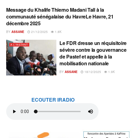
Message du Khalife Thierno Madani Tall à la
A L'INSTANT
communauté sénégalaise du HavreLe Havre, 21
décembre 2025
BY
ASSANE
21/12/2025
1.8K
Le FDR dresse un réquisitoire
A L'INSTANT
sévère contre la gouvernance
de Pastef et appelle à la
mobilisation nationale
BY
ASSANE
18/12/2025
1.9K
ECOUTER IRADIO