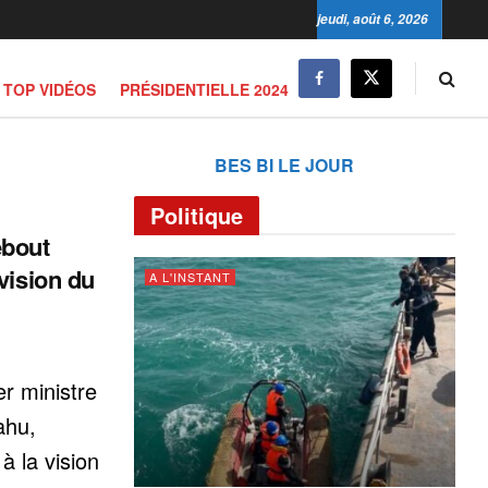
jeudi, août 6, 2026
TOP VIDÉOS
PRÉSIDENTIELLE 2024
BES BI LE JOUR
Politique
ebout
vision du
A L'INSTANT
r ministre
ahu,
à la vision