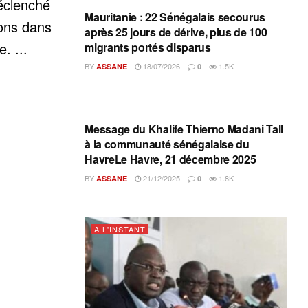
déclenché
Mauritanie : 22 Sénégalais secourus
ons dans
après 25 jours de dérive, plus de 100
. ...
migrants portés disparus
BY
18/07/2026
1.5K
ASSANE
0
A L'INSTANT
Message du Khalife Thierno Madani Tall
à la communauté sénégalaise du
HavreLe Havre, 21 décembre 2025
BY
21/12/2025
1.8K
ASSANE
0
A L'INSTANT