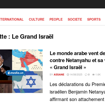
NTERNATIONAL
CULTURE
PEOPLE
SOCIETE
SPORTS
tte :
Le Grand Israël
Le monde arabe vent d
contre Netanyahu et sa 
« Grand Israël »
BY
14/08/2025
1.6K
ASSANE
0
Les déclarations du Premie
israélien Benjamin Netany
affirmant son attachement 