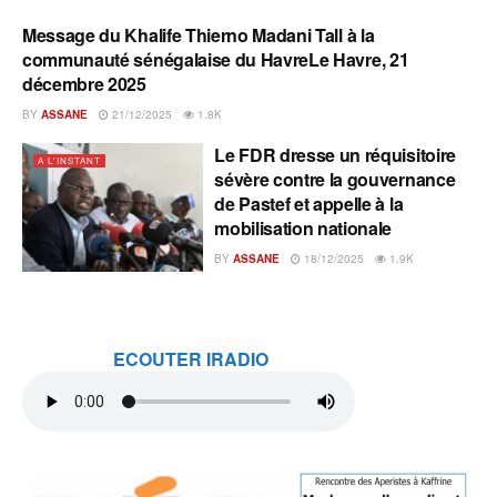
Message du Khalife Thierno Madani Tall à la
A L'INSTANT
communauté sénégalaise du HavreLe Havre, 21
décembre 2025
BY
ASSANE
21/12/2025
1.8K
Le FDR dresse un réquisitoire
A L'INSTANT
sévère contre la gouvernance
de Pastef et appelle à la
mobilisation nationale
BY
ASSANE
18/12/2025
1.9K
ECOUTER IRADIO