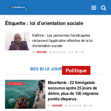
Étiquette :
loi d’orientation sociale
Kaffrine : Les personnes handicapées
réclament l’application effective de la loi
d’orientation sociale
BY
ASSANE
28/05/2025
0
1.5K
BES BI LE JOUR
Politique
Mauritanie : 22 Sénégalais
A L'INSTANT
secourus après 25 jours de
dérive, plus de 100 migrants
portés disparus
BY
ASSANE
18/07/2026
1.5K