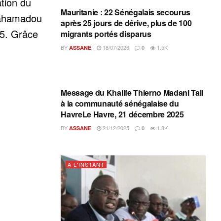
tion du
Mauritanie : 22 Sénégalais secourus
 Mahamadou
après 25 jours de dérive, plus de 100
25. Grâce
migrants portés disparus
BY
18/07/2026
1.5K
ASSANE
0
A L'INSTANT
Message du Khalife Thierno Madani Tall
à la communauté sénégalaise du
HavreLe Havre, 21 décembre 2025
BY
21/12/2025
1.8K
ASSANE
0
A L'INSTANT