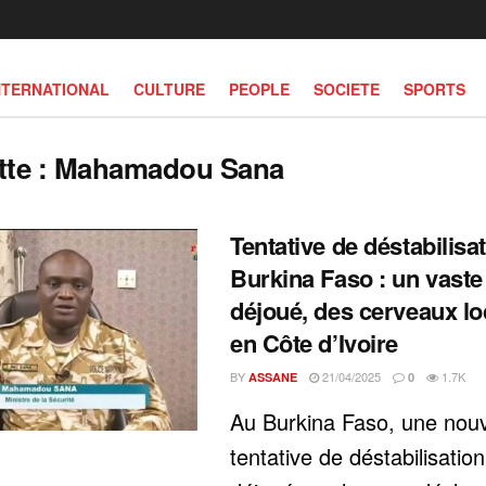
NTERNATIONAL
CULTURE
PEOPLE
SOCIETE
SPORTS
tte :
Mahamadou Sana
Tentative de déstabilisa
Burkina Faso : un vast
déjoué, des cerveaux lo
en Côte d’Ivoire
BY
21/04/2025
1.7K
ASSANE
0
Au Burkina Faso, une nouv
tentative de déstabilisation