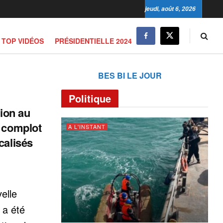
jeudi, août 6, 2026
TOP VIDÉOS
PRÉSIDENTIELLE 2024
BES BI LE JOUR
Politique
tion au
e complot
A L'INSTANT
calisés
elle
 a été