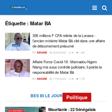
Étiquette :
Matar BA
355 millions F CFA retirés de la Lonase :
l’ancien ministre Matar Bâ cité dans une affaire
de détournement présumé
BY
ASSANE
22/08/2025
0
1.6K
Affaire Force Covid-19 : Mamadou Ngom
Niang mis sous contrôle judiciaire, il pointe la
responsabilité de Matar Bâ
BY
ASSANE
17/04/2025
0
1.7K
BES BI LE JOUR
Politique
Mauritanie : 22 Sénégalais
A L'INSTANT