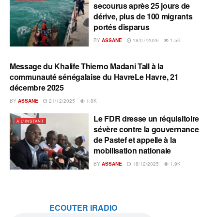
secourus après 25 jours de
dérive, plus de 100 migrants
portés disparus
BY
ASSANE
18/07/2026
1.5K
Message du Khalife Thierno Madani Tall à la
A L'INSTANT
communauté sénégalaise du HavreLe Havre, 21
décembre 2025
BY
ASSANE
21/12/2025
1.8K
Le FDR dresse un réquisitoire
A L'INSTANT
sévère contre la gouvernance
de Pastef et appelle à la
mobilisation nationale
BY
ASSANE
18/12/2025
1.9K
ECOUTER IRADIO