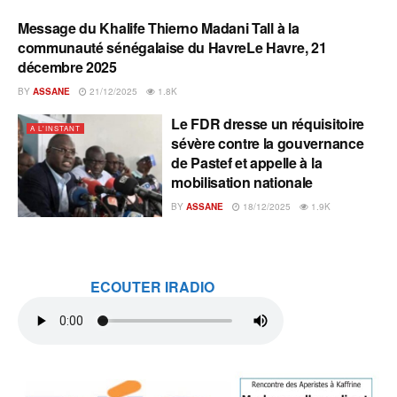
Message du Khalife Thierno Madani Tall à la
A L'INSTANT
communauté sénégalaise du HavreLe Havre, 21
décembre 2025
BY
ASSANE
21/12/2025
1.8K
Le FDR dresse un réquisitoire
A L'INSTANT
sévère contre la gouvernance
de Pastef et appelle à la
mobilisation nationale
BY
ASSANE
18/12/2025
1.9K
ECOUTER IRADIO