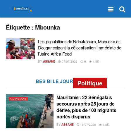
Étiquette :
Mbounka
Les populations de Ndoukhoura, Mbounka et
Dougar exigent la délocalisation immédiate de
l’usine Africa Feed
BY
ASSANE
07/07/2026
0
1.5K
BES BI LE JOUR
Politique
Mauritanie : 22 Sénégalais
A L'INSTANT
secourus après 25 jours de
dérive, plus de 100 migrants
portés disparus
BY
ASSANE
18/07/2026
1.5K