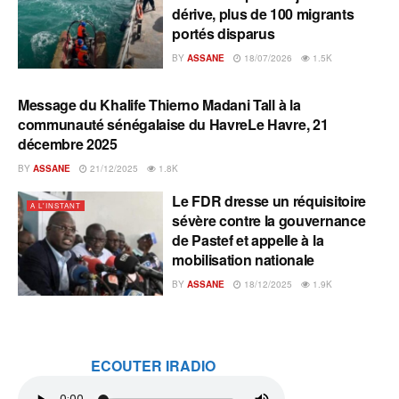
dérive, plus de 100 migrants
portés disparus
BY
ASSANE
18/07/2026
1.5K
Message du Khalife Thierno Madani Tall à la
A L'INSTANT
communauté sénégalaise du HavreLe Havre, 21
décembre 2025
BY
ASSANE
21/12/2025
1.8K
Le FDR dresse un réquisitoire
A L'INSTANT
sévère contre la gouvernance
de Pastef et appelle à la
mobilisation nationale
BY
ASSANE
18/12/2025
1.9K
ECOUTER IRADIO