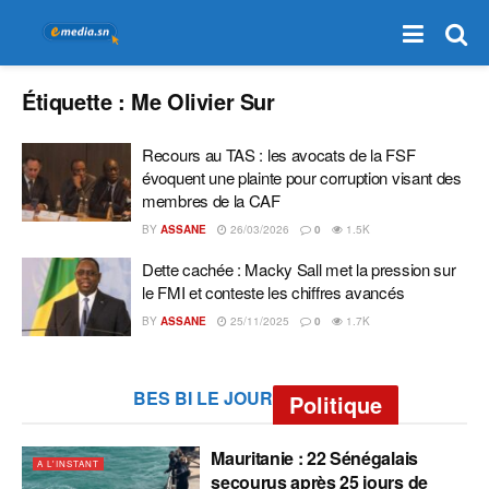
Étiquette :
Me Olivier Sur
Recours au TAS : les avocats de la FSF
évoquent une plainte pour corruption visant des
membres de la CAF
BY
ASSANE
26/03/2026
0
1.5K
Dette cachée : Macky Sall met la pression sur
le FMI et conteste les chiffres avancés
BY
ASSANE
25/11/2025
0
1.7K
BES BI LE JOUR
Politique
Mauritanie : 22 Sénégalais
A L'INSTANT
secourus après 25 jours de