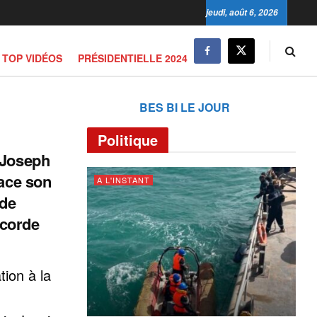
jeudi, août 6, 2026
TOP VIDÉOS
PRÉSIDENTIELLE 2024
BES BI LE JOUR
Politique
 Joseph
lace son
A L'INSTANT
 de
icorde
tion à la