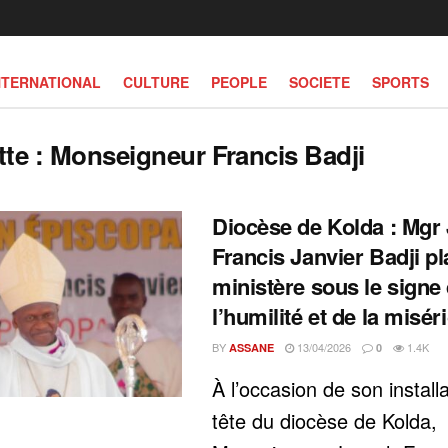
NTERNATIONAL
CULTURE
PEOPLE
SOCIETE
SPORTS
tte :
Monseigneur Francis Badji
Diocèse de Kolda : Mgr
Francis Janvier Badji p
ministère sous le signe
l’humilité et de la misér
BY
13/04/2026
1.4K
ASSANE
0
À l’occasion de son installa
tête du diocèse de Kolda,