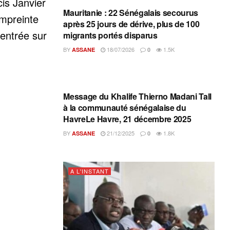
is Janvier
Mauritanie : 22 Sénégalais secourus
empreinte
après 25 jours de dérive, plus de 100
centrée sur
migrants portés disparus
BY
18/07/2026
1.5K
ASSANE
0
A L'INSTANT
Message du Khalife Thierno Madani Tall
à la communauté sénégalaise du
HavreLe Havre, 21 décembre 2025
BY
21/12/2025
1.8K
ASSANE
0
A L'INSTANT