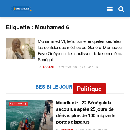
Étiquette :
Mouhamed 6
Mohammed VI, terrorisme, enquêtes secrètes :
les confidences inédites du Général Mamadou
Faye Guèye sur les coulisses de la sécurité au
Sénégal
BY
ASSANE
22/05/2026
0
1.5K
BES BI LE JOUR
Politique
Mauritanie : 22 Sénégalais
A L'INSTANT
secourus après 25 jours de
dérive, plus de 100 migrants
portés disparus
BY
ASSANE
18/07/2026
1.5K