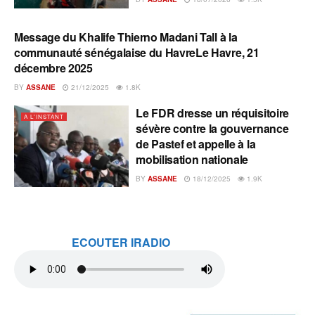
Message du Khalife Thierno Madani Tall à la
A L'INSTANT
communauté sénégalaise du HavreLe Havre, 21
décembre 2025
BY
ASSANE
21/12/2025
1.8K
Le FDR dresse un réquisitoire
A L'INSTANT
sévère contre la gouvernance
de Pastef et appelle à la
mobilisation nationale
BY
ASSANE
18/12/2025
1.9K
ECOUTER IRADIO