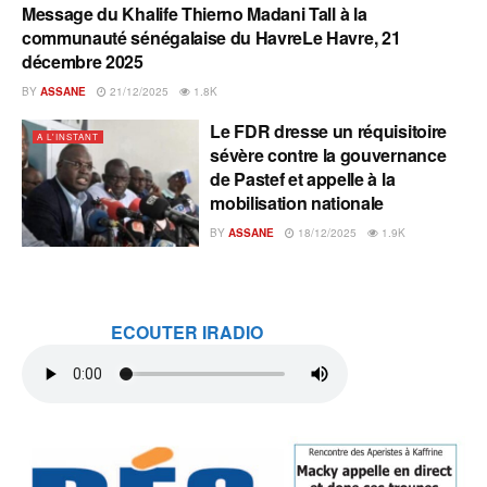
Message du Khalife Thierno Madani Tall à la
A L'INSTANT
communauté sénégalaise du HavreLe Havre, 21
décembre 2025
BY
ASSANE
21/12/2025
1.8K
Le FDR dresse un réquisitoire
A L'INSTANT
sévère contre la gouvernance
de Pastef et appelle à la
mobilisation nationale
BY
ASSANE
18/12/2025
1.9K
ECOUTER IRADIO