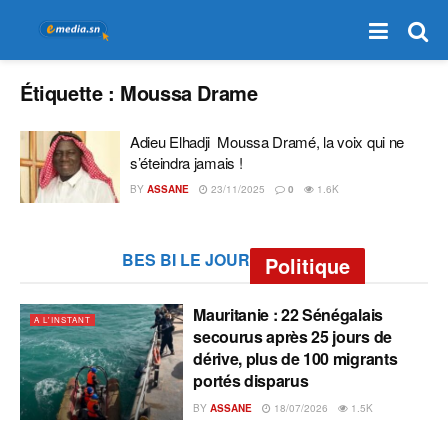
Étiquette :
Moussa Drame
Adieu Elhadji Moussa Dramé, la voix qui ne
s’éteindra jamais !
BY
ASSANE
23/11/2025
0
1.6K
BES BI LE JOUR
Politique
Mauritanie : 22 Sénégalais
A L'INSTANT
secourus après 25 jours de
dérive, plus de 100 migrants
portés disparus
BY
ASSANE
18/07/2026
1.5K