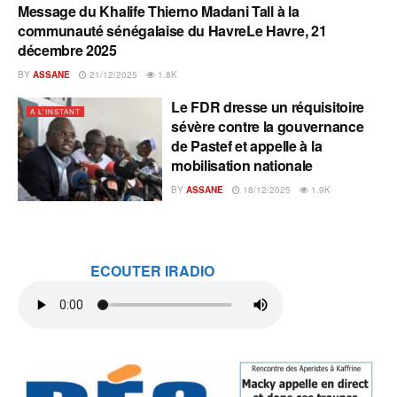
Message du Khalife Thierno Madani Tall à la
A L'INSTANT
communauté sénégalaise du HavreLe Havre, 21
décembre 2025
BY
ASSANE
21/12/2025
1.8K
Le FDR dresse un réquisitoire
A L'INSTANT
sévère contre la gouvernance
de Pastef et appelle à la
mobilisation nationale
BY
ASSANE
18/12/2025
1.9K
ECOUTER IRADIO