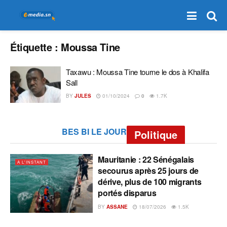
Étiquette :
Moussa Tine
Taxawu : Moussa Tine tourne le dos à Khalifa
Sall
BY
JULES
01/10/2024
0
1.7K
BES BI LE JOUR
Politique
Mauritanie : 22 Sénégalais
A L'INSTANT
secourus après 25 jours de
dérive, plus de 100 migrants
portés disparus
BY
ASSANE
18/07/2026
1.5K