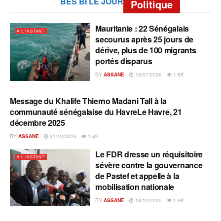
BES BI LE JOUR
Politique
Mauritanie : 22 Sénégalais
A L'INSTANT
secourus après 25 jours de
dérive, plus de 100 migrants
portés disparus
BY
ASSANE
18/07/2026
1.5K
Message du Khalife Thierno Madani Tall à la
A L'INSTANT
communauté sénégalaise du HavreLe Havre, 21
décembre 2025
BY
ASSANE
21/12/2025
1.8K
Le FDR dresse un réquisitoire
A L'INSTANT
sévère contre la gouvernance
de Pastef et appelle à la
mobilisation nationale
BY
ASSANE
18/12/2025
1.9K