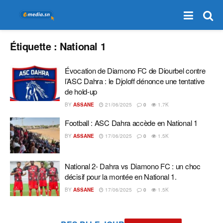
Étiquette :
National 1
Évocation de Diamono FC de Diourbel contre
l’ASC Dahra : le Djoloff dénonce une tentative
de hold-up
BY
ASSANE
21/06/2025
0
1.7K
Football : ASC Dahra accède en National 1
BY
ASSANE
17/06/2025
0
1.5K
National 2- Dahra vs Diamono FC : un choc
décisif pour la montée en National 1.
BY
ASSANE
17/06/2025
0
1.5K