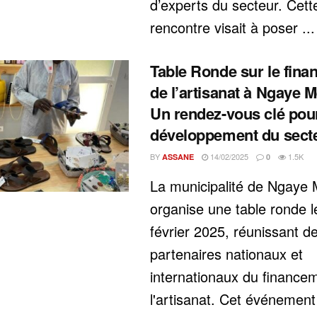
d’experts du secteur. Cett
rencontre visait à poser ...
Table Ronde sur le fin
de l’artisanat à Ngaye 
Un rendez-vous clé pour
développement du sect
BY
14/02/2025
1.5K
ASSANE
0
La municipalité de Ngaye
organise une table ronde l
février 2025, réunissant d
partenaires nationaux et
internationaux du finance
l'artisanat. Cet événement