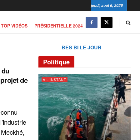
jeudi, août 6, 2026
TOP VIDÉOS
PRÉSIDENTIELLE 2024
BES BI LE JOUR
Politique
 du
projet de
A L'INSTANT
reconnu
’industrie
e Meckhé,