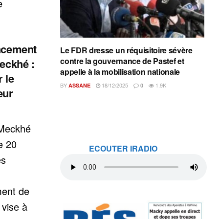
e
ancement
Le FDR dresse un réquisitoire sévère
contre la gouvernance de Pastef et
Meckhé :
appelle à la mobilisation nationale
 le
BY
18/12/2025
1.9K
ASSANE
0
eur
 Meckhé
e 20
ECOUTER IRADIO
es
ment de
 vise à