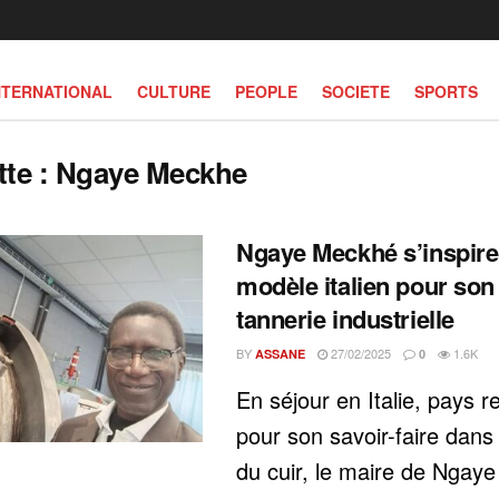
NTERNATIONAL
CULTURE
PEOPLE
SOCIETE
SPORTS
tte :
Ngaye Meckhe
Ngaye Meckhé s’inspire
modèle italien pour son 
tannerie industrielle
BY
27/02/2025
1.6K
ASSANE
0
En séjour en Italie, pays 
pour son savoir-faire dans l
du cuir, le maire de Ngay