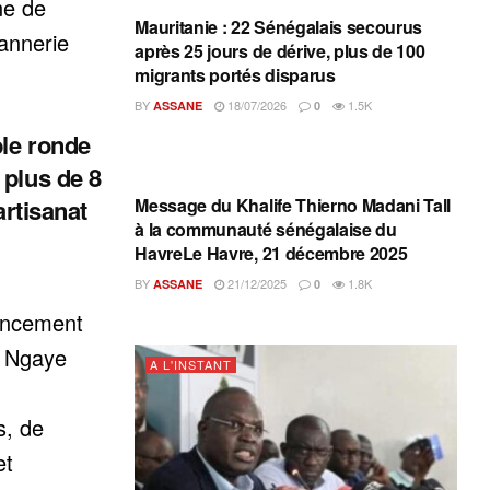
ne de
Mauritanie : 22 Sénégalais secourus
annerie
après 25 jours de dérive, plus de 100
migrants portés disparus
BY
18/07/2026
1.5K
ASSANE
0
le ronde
 plus de 8
A L'INSTANT
Message du Khalife Thierno Madani Tall
artisanat
à la communauté sénégalaise du
HavreLe Havre, 21 décembre 2025
BY
21/12/2025
1.8K
ASSANE
0
nancement
à Ngaye
A L'INSTANT
s, de
et