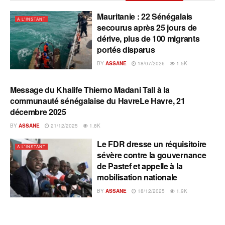
Mauritanie : 22 Sénégalais
A L'INSTANT
secourus après 25 jours de
dérive, plus de 100 migrants
portés disparus
BY
ASSANE
18/07/2026
1.5K
Message du Khalife Thierno Madani Tall à la
A L'INSTANT
communauté sénégalaise du HavreLe Havre, 21
décembre 2025
BY
ASSANE
21/12/2025
1.8K
Le FDR dresse un réquisitoire
A L'INSTANT
sévère contre la gouvernance
de Pastef et appelle à la
mobilisation nationale
BY
ASSANE
18/12/2025
1.9K