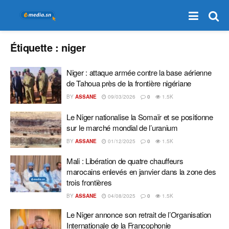
Étiquette :
niger
Niger : attaque armée contre la base aérienne
de Tahoua près de la frontière nigériane
BY
ASSANE
09/03/2026
0
1.5K
Le Niger nationalise la Somaïr et se positionne
sur le marché mondial de l’uranium
BY
ASSANE
01/12/2025
0
1.5K
Mali : Libération de quatre chauffeurs
marocains enlevés en janvier dans la zone des
trois frontières
BY
ASSANE
04/08/2025
0
1.5K
Le Niger annonce son retrait de l’Organisation
Internationale de la Francophonie