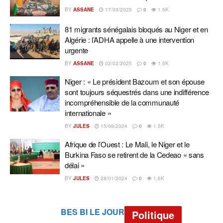
BY
ASSANE
17/03/2025
0
1.5K
81 migrants sénégalais bloqués au Niger et en
Algérie : l’ADHA appelle à une intervention
urgente
BY
ASSANE
02/02/2025
0
1.5K
Niger : « Le président Bazoum et son épouse
sont toujours séquestrés dans une indifférence
incompréhensible de la communauté
internationale »
BY
JULES
15/09/2024
0
1.5K
Afrique de l’Ouest : Le Mali, le Niger et le
Burkina Faso se retirent de la Cedeao « sans
délai »
BY
JULES
28/01/2024
0
1.6K
BES BI LE JOUR
Politique