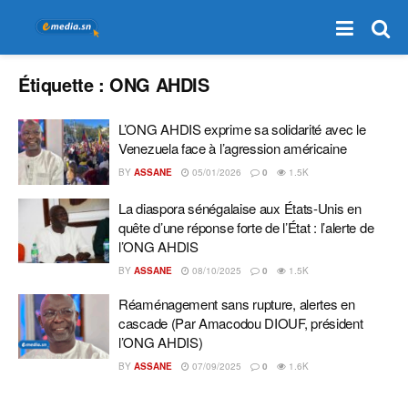
Étiquette :
ONG AHDIS
L’ONG AHDIS exprime sa solidarité avec le
Venezuela face à l’agression américaine
BY
ASSANE
05/01/2026
0
1.5K
La diaspora sénégalaise aux États-Unis en
quête d’une réponse forte de l’État : l’alerte de
l’ONG AHDIS
BY
ASSANE
08/10/2025
0
1.5K
Réaménagement sans rupture, alertes en
cascade (Par Amacodou DIOUF, président
l’ONG AHDIS)
BY
ASSANE
07/09/2025
0
1.6K