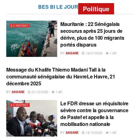
BES BI LE JOUR
Politique
Mauritanie : 22 Sénégalais
A L'INSTANT
secourus après 25 jours de
dérive, plus de 100 migrants
portés disparus
BY
ASSANE
18/07/2026
1.5K
Message du Khalife Thierno Madani Tall à la
A L'INSTANT
communauté sénégalaise du HavreLe Havre, 21
décembre 2025
BY
ASSANE
21/12/2025
1.8K
Le FDR dresse un réquisitoire
A L'INSTANT
sévère contre la gouvernance
de Pastef et appelle à la
mobilisation nationale
BY
ASSANE
18/12/2025
1.9K