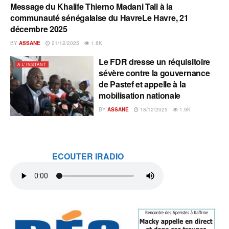
Message du Khalife Thierno Madani Tall à la
A L'INSTANT
communauté sénégalaise du HavreLe Havre, 21
décembre 2025
BY
ASSANE
21/12/2025
1.8K
Le FDR dresse un réquisitoire
A L'INSTANT
sévère contre la gouvernance
de Pastef et appelle à la
mobilisation nationale
BY
ASSANE
18/12/2025
1.9K
ECOUTER IRADIO