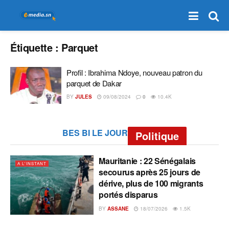
Étiquette :
Parquet
Profil : Ibrahima Ndoye, nouveau patron du
parquet de Dakar
BY
JULES
09/08/2024
0
10.4K
BES BI LE JOUR
Politique
Mauritanie : 22 Sénégalais
A L'INSTANT
secourus après 25 jours de
dérive, plus de 100 migrants
portés disparus
BY
ASSANE
18/07/2026
1.5K