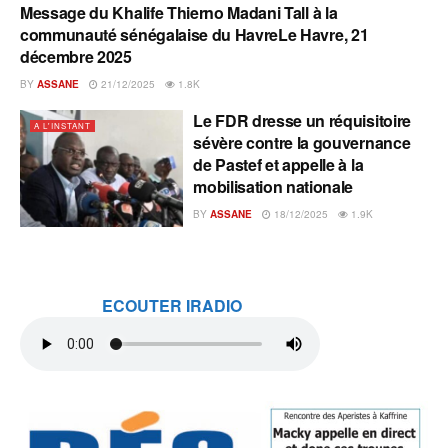
Message du Khalife Thierno Madani Tall à la
A L'INSTANT
communauté sénégalaise du HavreLe Havre, 21
décembre 2025
BY
ASSANE
21/12/2025
1.8K
Le FDR dresse un réquisitoire
A L'INSTANT
sévère contre la gouvernance
de Pastef et appelle à la
mobilisation nationale
BY
ASSANE
18/12/2025
1.9K
ECOUTER IRADIO