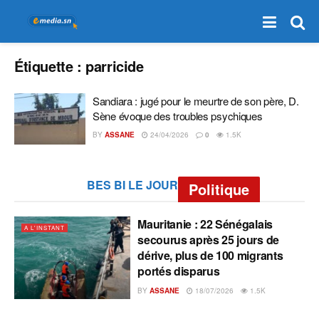
Étiquette :
parricide
Sandiara : jugé pour le meurtre de son père, D.
Sène évoque des troubles psychiques
BY
ASSANE
24/04/2026
0
1.5K
BES BI LE JOUR
Politique
Mauritanie : 22 Sénégalais
A L'INSTANT
secourus après 25 jours de
dérive, plus de 100 migrants
portés disparus
BY
ASSANE
18/07/2026
1.5K