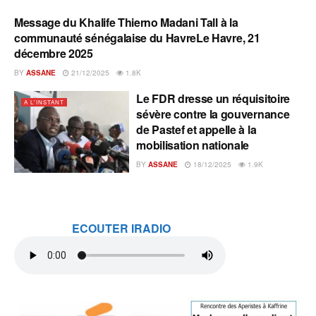
Message du Khalife Thierno Madani Tall à la
A L'INSTANT
communauté sénégalaise du HavreLe Havre, 21
décembre 2025
BY
ASSANE
21/12/2025
1.8K
Le FDR dresse un réquisitoire
A L'INSTANT
sévère contre la gouvernance
de Pastef et appelle à la
mobilisation nationale
BY
ASSANE
18/12/2025
1.9K
ECOUTER IRADIO