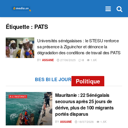
Étiquette :
PATS
Universités sénégalaises : le STESU renforce
sa présence à Ziguinchor et dénonce la
dégradation des conditions de travail des PATS
BY
ASSANE
27/06/2025
0
1.6K
BES BI LE JOUR
Politique
Mauritanie : 22 Sénégalais
A L'INSTANT
secourus après 25 jours de
dérive, plus de 100 migrants
portés disparus
BY
ASSANE
18/07/2026
1.5K