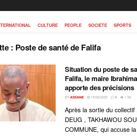
NTERNATIONAL
CULTURE
PEOPLE
SOCIETE
SPORTS
tte :
Poste de santé de Falifa
Situation du poste de s
Falifa, le maire Ibrahim
apporte des précisions
BY
15/06/2025
1.5K
ASSANE
0
Après la sortie du collecti
DEUG , TAKHAWOU SO
COMMUNE, qui accuse la