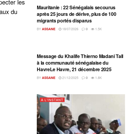
pecter les
Mauritanie : 22 Sénégalais secourus
vaux du
après 25 jours de dérive, plus de 100
migrants portés disparus
BY
18/07/2026
1.5K
ASSANE
0
A L'INSTANT
Message du Khalife Thierno Madani Tall
à la communauté sénégalaise du
HavreLe Havre, 21 décembre 2025
BY
21/12/2025
1.8K
ASSANE
0
A L'INSTANT