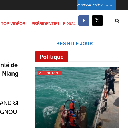
vendredi, août 7, 2026
TOP VIDÉOS
PRÉSIDENTIELLE 2024
BES BI LE JOUR
Politique
anté de
a Niang
A L'INSTANT
f AND SI
UGNOU