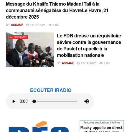
Message du Khalife Thierno Madani Tall à la
A L'INSTANT
communauté sénégalaise du HavreLe Havre, 21
décembre 2025
BY
ASSANE
21/12/2025
1.8K
Le FDR dresse un réquisitoire
A L'INSTANT
sévère contre la gouvernance
de Pastef et appelle à la
mobilisation nationale
BY
ASSANE
18/12/2025
1.9K
ECOUTER IRADIO