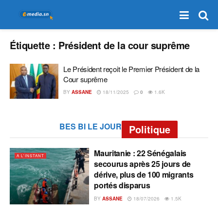
Étiquette :
Président de la cour suprême
Le Président reçoit le Premier Président de la
Cour suprême
BY
ASSANE
18/11/2025
0
1.6K
BES BI LE JOUR
Politique
Mauritanie : 22 Sénégalais
A L'INSTANT
secourus après 25 jours de
dérive, plus de 100 migrants
portés disparus
BY
ASSANE
18/07/2026
1.5K