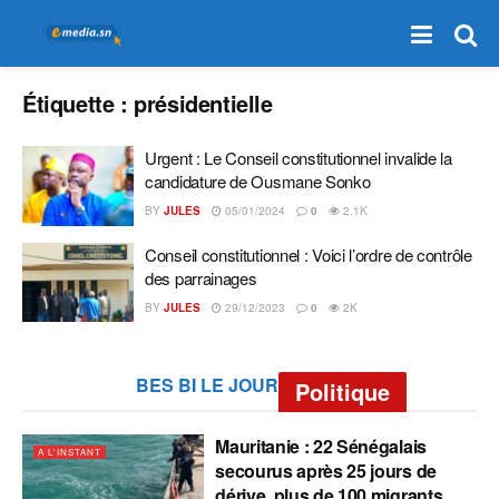
Étiquette :
présidentielle
Urgent : Le Conseil constitutionnel invalide la
candidature de Ousmane Sonko
BY
JULES
05/01/2024
0
2.1K
Conseil constitutionnel : Voici l’ordre de contrôle
des parrainages
BY
JULES
29/12/2023
0
2K
BES BI LE JOUR
Politique
Mauritanie : 22 Sénégalais
A L'INSTANT
secourus après 25 jours de
dérive, plus de 100 migrants