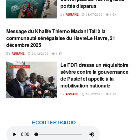
portés disparus
BY
ASSANE
18/07/2026
1.5K
Message du Khalife Thierno Madani Tall à la
A L'INSTANT
communauté sénégalaise du HavreLe Havre, 21
décembre 2025
BY
ASSANE
21/12/2025
1.8K
Le FDR dresse un réquisitoire
A L'INSTANT
sévère contre la gouvernance
de Pastef et appelle à la
mobilisation nationale
BY
ASSANE
18/12/2025
1.9K
ECOUTER IRADIO