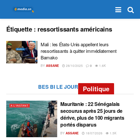
Étiquette :
ressortissants américains
‎Mali : les États-Unis appellent leurs
ressortissants à quitter immédiatement
Bamako
BY
ASSANE
28/10/2025
0
1.6K
BES BI LE JOUR
Politique
Mauritanie : 22 Sénégalais
A L'INSTANT
secourus après 25 jours de
dérive, plus de 100 migrants
portés disparus
BY
ASSANE
18/07/2026
1.5K