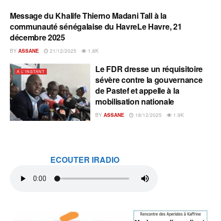
Message du Khalife Thierno Madani Tall à la
A L'INSTANT
communauté sénégalaise du HavreLe Havre, 21
décembre 2025
BY
ASSANE
21/12/2025
1.8K
Le FDR dresse un réquisitoire
A L'INSTANT
sévère contre la gouvernance
de Pastef et appelle à la
mobilisation nationale
BY
ASSANE
18/12/2025
1.9K
ECOUTER IRADIO