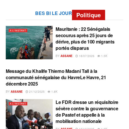
BES BI LE JOUR
Politique
Mauritanie : 22 Sénégalais
A L'INSTANT
secourus après 25 jours de
dérive, plus de 100 migrants
portés disparus
BY
ASSANE
18/07/2026
1.5K
Message du Khalife Thierno Madani Tall à la
A L'INSTANT
communauté sénégalaise du HavreLe Havre, 21
décembre 2025
BY
ASSANE
21/12/2025
1.8K
Le FDR dresse un réquisitoire
A L'INSTANT
sévère contre la gouvernance
de Pastef et appelle à la
mobilisation nationale