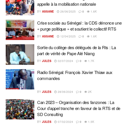
appelle à la mobilisation nationale
BY
ASSANE
26/06/2025
0
1.6K
Crise sociale au Sénégal : la CDS dénonce une
« purge politique » et soutient le collectif RTS
BY
ASSANE
12/04/2025
0
1.6K
Sortie du collège des délégués de la Rts : La
part de vérité de Pape Alé Niang
BY
JULES
02/07/2024
0
1.7K
Radio Sénégal: François Xavier Thiaw aux
commandes
BY
JULES
28/06/2024
0
2K
Can 2023 – Organisation des fanzones : La
Cour d’appel tranche en faveur de la RTS et de
SD Consulting
BY
JULES
07/02/2024
0
1.5K