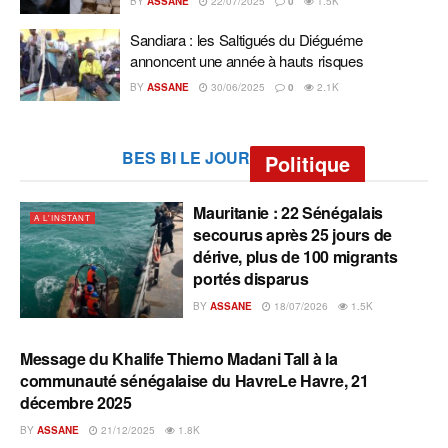
BY
ASSANE
22/07/2025
0
1.5K
Sandiara : les Saltigués du Diéguéme
annoncent une année à hauts risques
BY
ASSANE
30/06/2025
0
2.1K
BES BI LE JOUR
Politique
Mauritanie : 22 Sénégalais
A L'INSTANT
secourus après 25 jours de
dérive, plus de 100 migrants
portés disparus
BY
ASSANE
18/07/2026
1.5K
Message du Khalife Thierno Madani Tall à la
A L'INSTANT
communauté sénégalaise du HavreLe Havre, 21
décembre 2025
BY
ASSANE
21/12/2025
1.8K