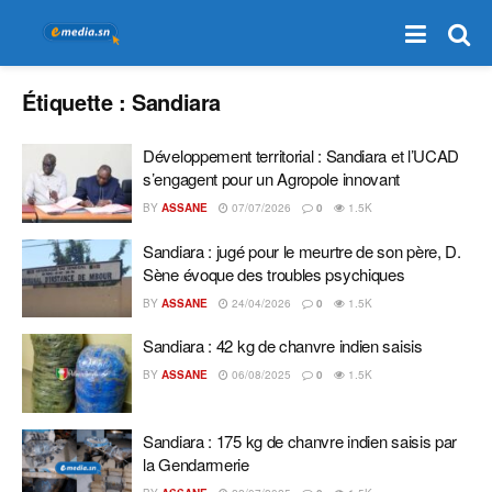
Étiquette :
Sandiara
Développement territorial : Sandiara et l’UCAD
s’engagent pour un Agropole innovant
BY
ASSANE
07/07/2026
0
1.5K
Sandiara : jugé pour le meurtre de son père, D.
Sène évoque des troubles psychiques
BY
ASSANE
24/04/2026
0
1.5K
Sandiara : 42 kg de chanvre indien saisis
BY
ASSANE
06/08/2025
0
1.5K
Sandiara : 175 kg de chanvre indien saisis par
la Gendarmerie‎