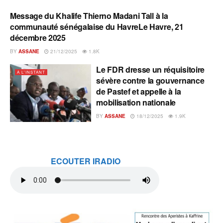
Message du Khalife Thierno Madani Tall à la
A L'INSTANT
communauté sénégalaise du HavreLe Havre, 21
décembre 2025
BY
ASSANE
21/12/2025
1.8K
Le FDR dresse un réquisitoire
A L'INSTANT
sévère contre la gouvernance
de Pastef et appelle à la
mobilisation nationale
BY
ASSANE
18/12/2025
1.9K
ECOUTER IRADIO