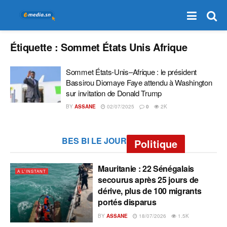
Étiquette :
Sommet États Unis Afrique
Sommet États-Unis–Afrique : le président
Bassirou Diomaye Faye attendu à Washington
sur invitation de Donald Trump
BY
ASSANE
02/07/2025
0
2K
BES BI LE JOUR
Politique
Mauritanie : 22 Sénégalais
A L'INSTANT
secourus après 25 jours de
dérive, plus de 100 migrants
portés disparus
BY
ASSANE
18/07/2026
1.5K