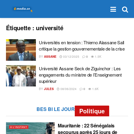
Étiquette :
université
Universités en tension : Thierno Alassane Sall
critique la gestion gouvernementale de la crise
BY
ASSANE
03/12/2025
0
1.5K
Université Assane Seck de Ziguinchor : Les
engagements du ministre de l’Enseignement
supérieur
BY
JULES
08/06/2024
0
1.6K
BES BI LE JOUR
Politique
Mauritanie : 22 Sénégalais
A L'INSTANT
secourus après 25 jours de