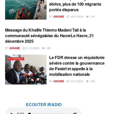
dérive, plus de 100 migrants
portés disparus
BY
ASSANE
18/07/2026
1.5K
Message du Khalife Thierno Madani Tall à la
A L'INSTANT
communauté sénégalaise du HavreLe Havre, 21
décembre 2025
BY
ASSANE
21/12/2025
1.8K
Le FDR dresse un réquisitoire
A L'INSTANT
sévère contre la gouvernance
de Pastef et appelle à la
mobilisation nationale
BY
ASSANE
18/12/2025
1.9K
ECOUTER IRADIO