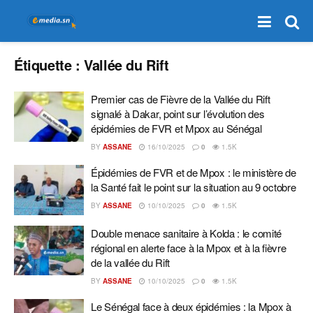
Étiquette :
Vallée du Rift
Premier cas de Fièvre de la Vallée du Rift
signalé à Dakar, point sur l’évolution des
épidémies de FVR et Mpox au Sénégal
BY
ASSANE
16/10/2025
0
1.5K
Épidémies de FVR et de Mpox : le ministère de
la Santé fait le point sur la situation au 9 octobre
BY
ASSANE
10/10/2025
0
1.5K
Double menace sanitaire à Kolda : le comité
régional en alerte face à la Mpox et à la fièvre
de la vallée du Rift
BY
ASSANE
10/10/2025
0
1.5K
Le Sénégal face à deux épidémies : la Mpox à