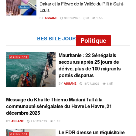
Dakar et la Fièvre de la Vallée du Rift à Saint-
Louis
BY
ASSANE
30/09/2025
0
1.5K
BES BI LE JOUR
Politique
Mauritanie : 22 Sénégalais
A L'INSTANT
secourus après 25 jours de
dérive, plus de 100 migrants
portés disparus
BY
ASSANE
18/07/2026
1.5K
Message du Khalife Thierno Madani Tall à la
A L'INSTANT
communauté sénégalaise du HavreLe Havre, 21
décembre 2025
BY
ASSANE
21/12/2025
1.8K
Le FDR dresse un réquisitoire
A L'INSTANT