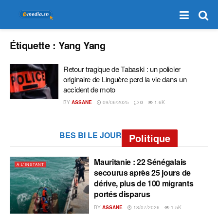
Étiquette :
Yang Yang
Retour tragique de Tabaski : un policier
originaire de Linguère perd la vie dans un
accident de moto
BY
ASSANE
09/06/2025
0
1.6K
BES BI LE JOUR
Politique
Mauritanie : 22 Sénégalais
A L'INSTANT
secourus après 25 jours de
dérive, plus de 100 migrants
portés disparus
BY
ASSANE
18/07/2026
1.5K