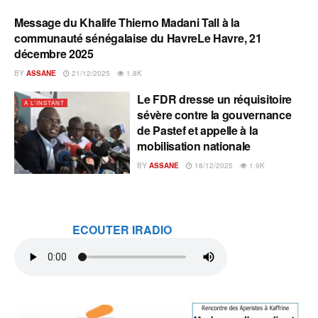
Message du Khalife Thierno Madani Tall à la
A L'INSTANT
communauté sénégalaise du HavreLe Havre, 21
décembre 2025
BY
ASSANE
21/12/2025
1.8K
Le FDR dresse un réquisitoire
A L'INSTANT
sévère contre la gouvernance
de Pastef et appelle à la
mobilisation nationale
BY
ASSANE
18/12/2025
1.9K
ECOUTER IRADIO