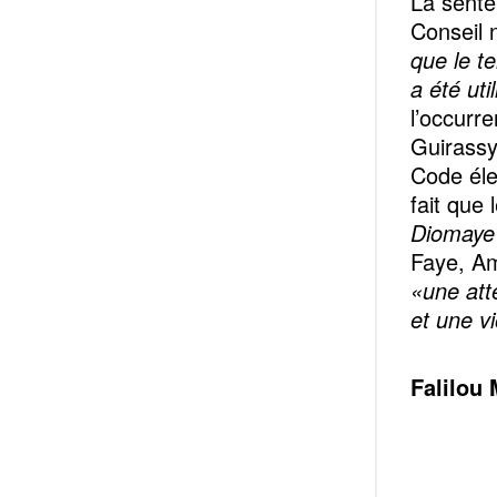
La sente
Conseil n
que le t
a été ut
l’occurr
Guirassy 
Code élec
fait que 
Diomaye 
Faye, A
«une atte
et une vi
Falilou