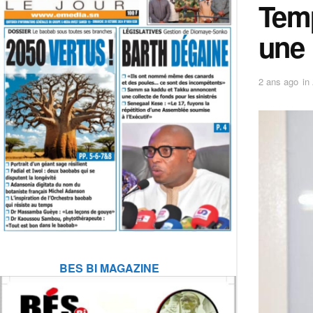
Tem
une 
2 ans ago
in
BES BI MAGAZINE