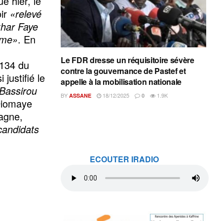
e hier, le
oir
«relevé
khar Faye
ême»
. En
Le FDR dresse un réquisitoire sévère
o134 du
contre la gouvernance de Pastef et
 justifié le
appelle à la mobilisation nationale
Bassirou
BY
18/12/2025
1.9K
ASSANE
0
Diomaye
agne,
 candidats
ECOUTER IRADIO