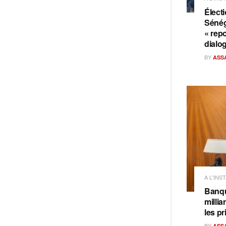
Électi
Sénég
« repo
dialo
BY
ASS
A L'INS
Banqu
milli
les pr
BY
ASS