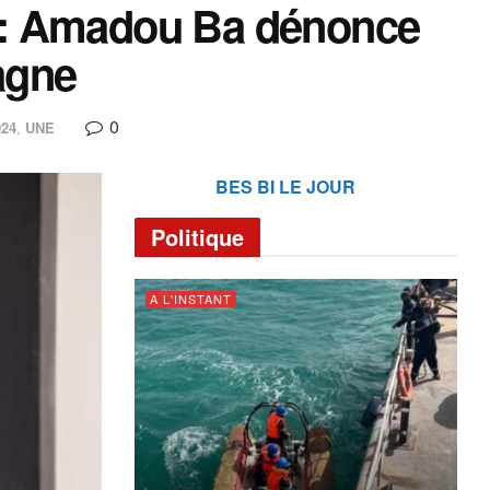
 : Amadou Ba dénonce
agne
0
24
,
UNE
BES BI LE JOUR
Politique
A L'INSTANT