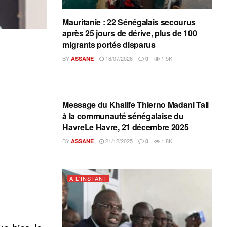
Mauritanie : 22 Sénégalais secourus
après 25 jours de dérive, plus de 100
migrants portés disparus
BY
18/07/2026
1.5K
ASSANE
0
A L'INSTANT
Message du Khalife Thierno Madani Tall
à la communauté sénégalaise du
HavreLe Havre, 21 décembre 2025
BY
21/12/2025
1.8K
ASSANE
0
A L'INSTANT