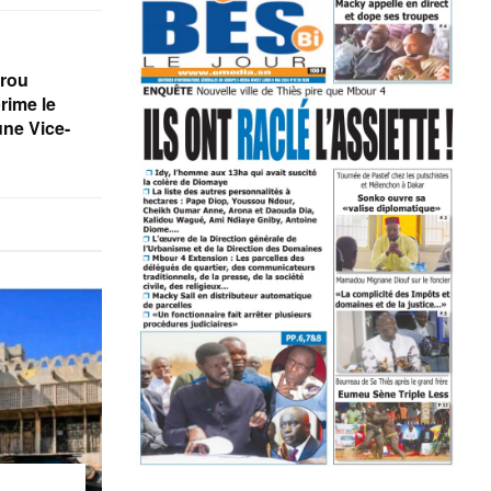
rou
rime le
une Vice-