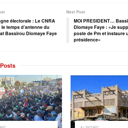
ost
Next Post
ne électorale : Le CNRA
MOI PRESIDENT… Bassi
 le temps d’antenne du
Diomaye Faye : «Je supp
at Bassirou Diomaye Faye
poste de Pm et instaure 
présidence»
Posts
TANT
A L'INSTANT