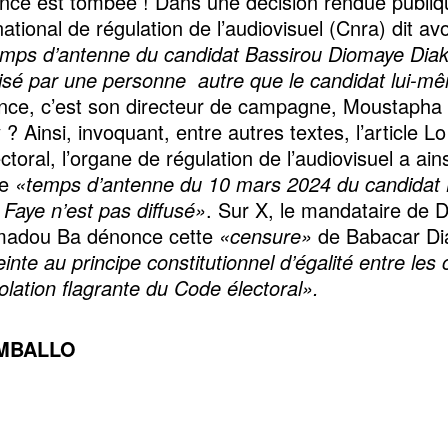
nce est tombée ! Dans une décision rendue publiqu
ational de régulation de l’audiovisuel (Cnra) dit av
emps d’antenne du candidat Bassirou Diomaye Dia
ilisé par une personne autre que le candidat lui-m
ence, c’est son directeur de campagne, Moustapha
? Ainsi, invoquant, entre autres textes, l’article L
toral, l’organe de régulation de l’audiovisuel a ainsi
le
«temps d’antenne du 10 mars 2024 du candidat 
Faye n’est pas diffusé»
. Sur X, le mandataire de 
madou Ba dénonce cette
«censure»
de Babacar Di
inte au principe constitutionnel d’égalité entre les
olation flagrante du Code électoral».
 MBALLO