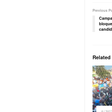
Previous P
Campag
bloque
candid
Related
A L'INS