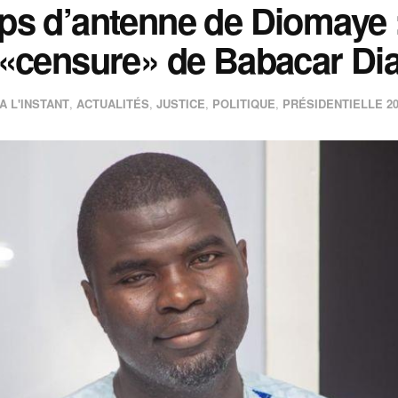
ps d’antenne de Diomaye
«censure» de Babacar Di
A L'INSTANT
,
ACTUALITÉS
,
JUSTICE
,
POLITIQUE
,
PRÉSIDENTIELLE 20