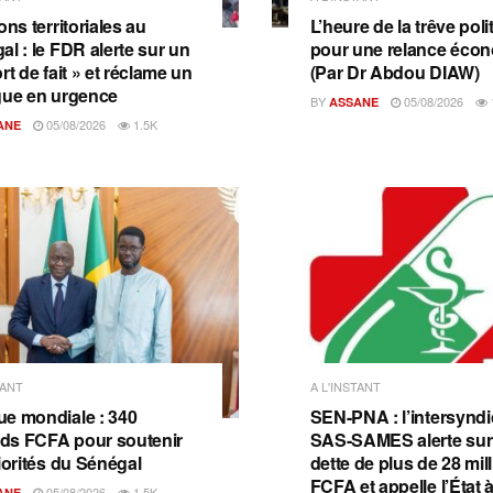
ons territoriales au
L’heure de la trêve poli
al : le FDR alerte sur un
pour une relance éco
rt de fait » et réclame un
(Par Dr Abdou DIAW)
gue en urgence
BY
05/08/2026
ASSANE
05/08/2026
1.5K
ANE
TANT
A L'INSTANT
e mondiale : 340
SEN-PNA : l’intersyndi
ards FCFA pour soutenir
SAS-SAMES alerte sur
iorités du Sénégal
dette de plus de 28 mil
FCFA et appelle l’État à
05/08/2026
1.5K
ANE