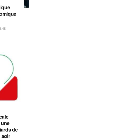
tique
nomique
1.4K
cale
 une
liards de
 agir