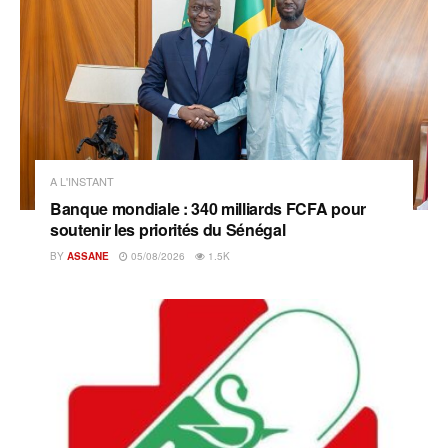
A L'INSTANT
Banque mondiale : 340 milliards FCFA pour
soutenir les priorités du Sénégal
BY
ASSANE
05/08/2026
1.5K