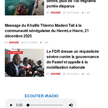
dérive, plus de 100 migrants
portés disparus
BY
ASSANE
18/07/2026
1.5K
Message du Khalife Thierno Madani Tall à la
A L'INSTANT
communauté sénégalaise du HavreLe Havre, 21
décembre 2025
BY
ASSANE
21/12/2025
1.8K
Le FDR dresse un réquisitoire
A L'INSTANT
sévère contre la gouvernance
de Pastef et appelle à la
mobilisation nationale
BY
ASSANE
18/12/2025
1.9K
ECOUTER IRADIO