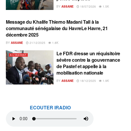
BY
ASSANE
18/07/2026
1.5K
Message du Khalife Thierno Madani Tall à la
A L'INSTANT
communauté sénégalaise du HavreLe Havre, 21
décembre 2025
BY
ASSANE
21/12/2025
1.8K
Le FDR dresse un réquisitoire
A L'INSTANT
sévère contre la gouvernance
de Pastef et appelle à la
mobilisation nationale
BY
ASSANE
18/12/2025
1.9K
ECOUTER IRADIO