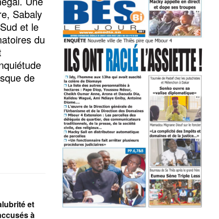
négal. Une
re, Sabaly
Sud et le
atoires du
t
inquiétude
risque de
lubrité et
 accusés à