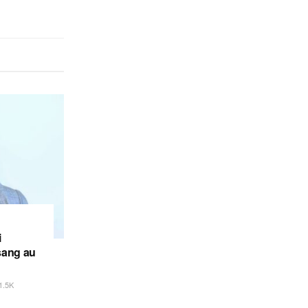
i
sang au
1.5K