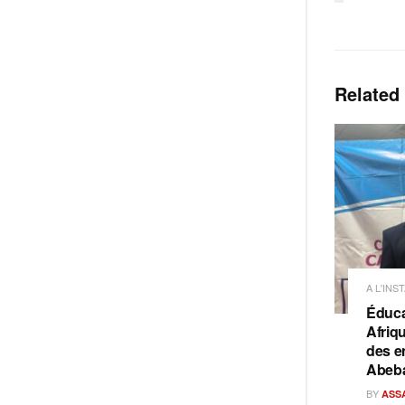
Related
A L'INS
Éduca
Afriq
des e
Abeb
BY
ASS