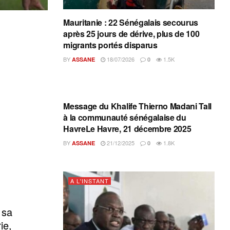
Mauritanie : 22 Sénégalais secourus
après 25 jours de dérive, plus de 100
migrants portés disparus
BY
18/07/2026
1.5K
ASSANE
0
A L'INSTANT
Message du Khalife Thierno Madani Tall
à la communauté sénégalaise du
HavreLe Havre, 21 décembre 2025
BY
21/12/2025
1.8K
ASSANE
0
A L'INSTANT
 sa
ie,