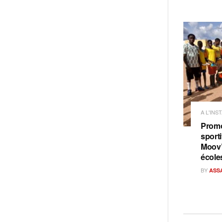
A L'INS
Promo
sporti
Moov’
école
BY
ASS