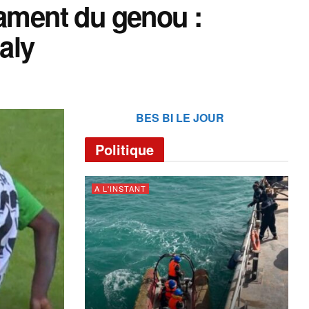
gament du genou :
aly
BES BI LE JOUR
Politique
A L'INSTANT