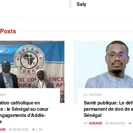
Saly
Posts
TANT
A L'INSTANT
tion catholique en
Santé publique: Le déf
ue : le Sénégal au cœur
permanent de don de 
ngagements d’Addis-
Sénégal
a
BY
08/08/2026
ASSANE
08/08/2026
1.5K
ANE