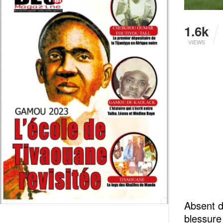
1.6k
VIEWS
Absent d
blessure