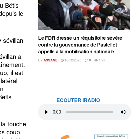
u Bétis
depuis le
Le FDR dresse un réquisitoire sévère
 sévillan
contre la gouvernance de Pastef et
appelle à la mobilisation nationale
villan a
BY
18/12/2025
1.9K
ASSANE
0
aînement.
b, il est
latéral
on
Betis
ECOUTER IRADIO
 la touche
os coup