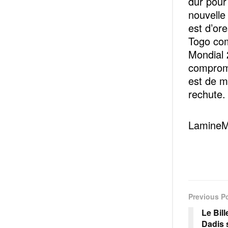
dur pour
nouvelle
est d’or
Togo com
Mondial 
compromi
est de m
rechute.
LamineM
Previous P
Le Bil
Dadis 