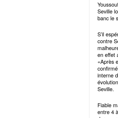
Youssouf
Seville 
banc le 
S’il espé
contre S
malheure
en effet
«Après e
confirmé
interne 
évolution
Seville.
Fiable ma
entre 4 