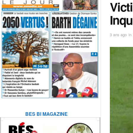
Vict
Inqu
3 ans ago
in
BES BI MAGAZINE