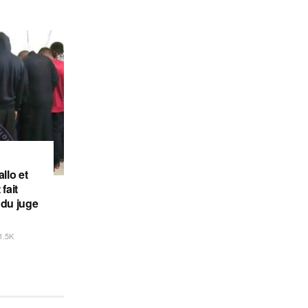
llo et
fait
 du juge
1.5K