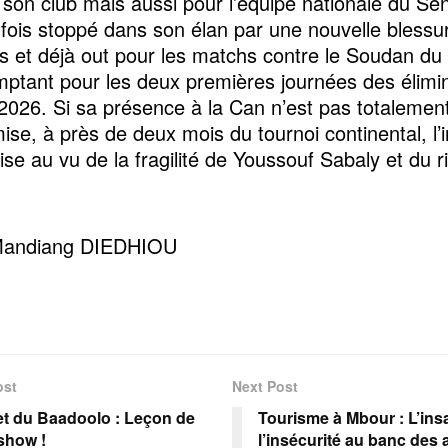
 son club mais aussi pour l’équipe nationale du Sé
 fois stoppé dans son élan par une nouvelle blessu
es et déjà out pour les matchs contre le Soudan du 
ptant pour les deux premières journées des élimin
2026. Si sa présence à la Can n’est pas totalemen
se, à près de deux mois du tournoi continental, l’
ise au vu de la fragilité de Youssouf Sabaly et du 
andiang DIEDHIOU
ost
Next Post
let du Baadoolo : Leçon de
Tourisme à Mbour : L’insa
show !
l’insécurité au banc des