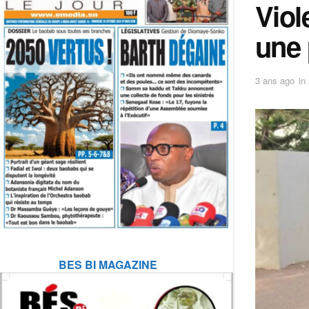
Viol
une 
3 ans ago
in
BES BI MAGAZINE