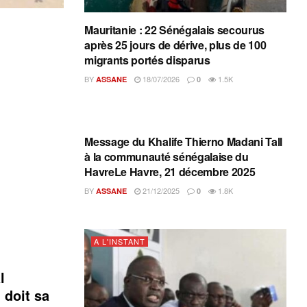
Mauritanie : 22 Sénégalais secourus
après 25 jours de dérive, plus de 100
migrants portés disparus
BY
18/07/2026
1.5K
ASSANE
0
A L'INSTANT
Message du Khalife Thierno Madani Tall
à la communauté sénégalaise du
HavreLe Havre, 21 décembre 2025
BY
21/12/2025
1.8K
ASSANE
0
A L'INSTANT
l
 doit sa