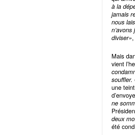
à la dép
jamais re
nous lai
n’avons 
diviser»
,
Mais dan
vient l’h
condamne
souffler
une tein
d’envoye
ne somme
Présiden
deux moi
été cond