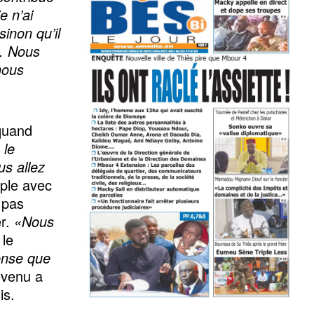
e n’ai
sinon qu’il
e. Nous
nous
 quand
 le
us allez
ple avec
 pas
er.
«Nous
 le
ense que
révenu a
is.