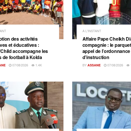
TANT
A L'INSTANT
tion des activités
Affaire Pape Cheikh Dia
ves et éducatives :
compagnie : le parquet 
Child accompagne les
appel de l’ordonnance
s de football à Kolda
d’instruction
07/08/2026
1.4K
BY
07/08/2026
ANE
ASSANE