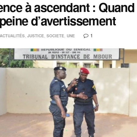
ence à ascendant : Quand
peine d’avertissement
1
ACTUALITÉS
,
JUSTICE
,
SOCIETE
,
UNE