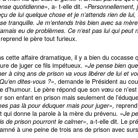
ense quotidienne»
, a- t-elle dit.
«Personnellement, j
çu de lui quelque chose et je n’attends rien de lui, 
sse tranquille. Je m’entends très bien avec sa mèr
jamais eu de problèmes. Ce n’est pas lui qui peut 
 reprend le père tout furieux.
s cette affaire dramatique, il y a bien du cocasse
eure de juger ce fils impétueux.
«Je pense bien que
r à cinq ans de prison va vous libérer de lui et vo
. Qu’en dites-vous ?»
, demande le Président au cou
te d’humour. Le père répond que son vœu ce n’est
r son enfant en prison mais seulement de l’éduqu
s pas là pour éduquer mais pour juger»,
reprend
t qui donne la parole à la mère du prévenu.
«Je p
s de prison pourront le calmer»
, a-t-elle dit. Le p
amné à une peine de trois ans de prison avec surs