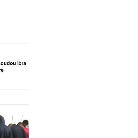
moudou Ibra
re