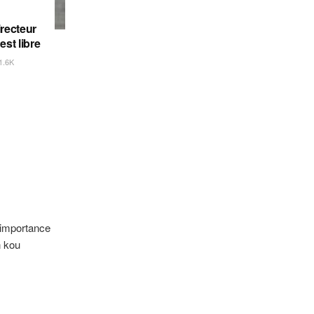
irecteur
est libre
1.6K
l’importance
n kou