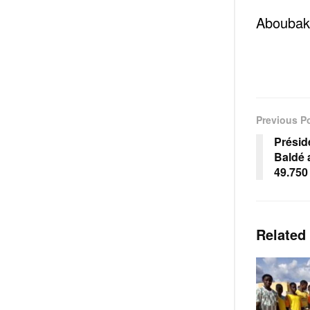
Aboubak
Previous P
Présid
Baldé 
49.750
Related