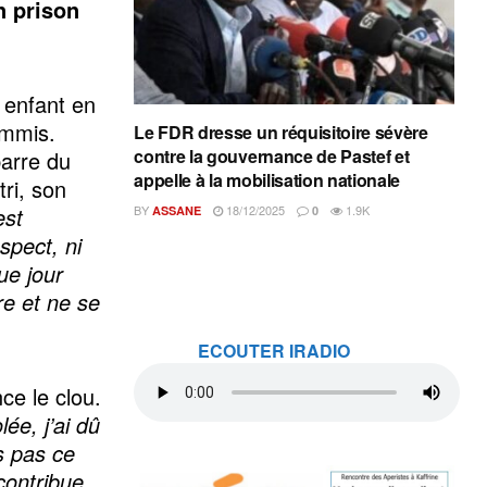
n prison
 enfant en
commis.
Le FDR dresse un réquisitoire sévère
contre la gouvernance de Pastef et
barre du
appelle à la mobilisation nationale
ri, son
est
BY
18/12/2025
1.9K
ASSANE
0
spect, ni
ue jour
re et ne se
ECOUTER IRADIO
ce le clou.
ée, j’ai dû
s pas ce
 contribue