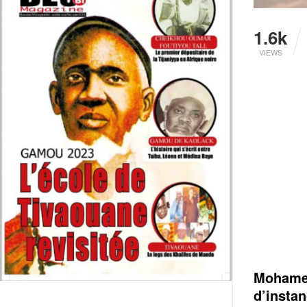
1.6k
VIEWS
Mohamed,
d’instan