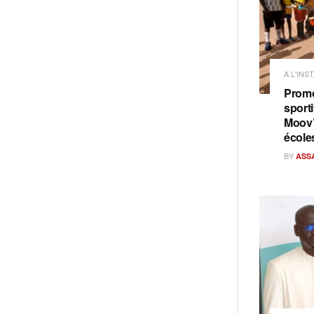
A L'INS
Promo
sporti
Moov’
école
BY
ASS