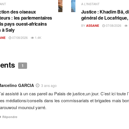
TANT
A L'INSTANT
ction des oiseaux
Justice : Khadim Bâ, d
teurs : les parlementaires
général de Locafrique, 
is pays ouest-africains
BY
07/08/2026
ASSANE
s à Saly
07/08/2026
1.4K
ANE
ents
1
arcelino GARCIA
3 ans ago
’ai assisté à un cas pareil au Palais de justice,un jour. C’est ici toute 
es médiations/conseils dans les commissariats et brigades mais bo
arouwoul mounoul yarré.
Répondre