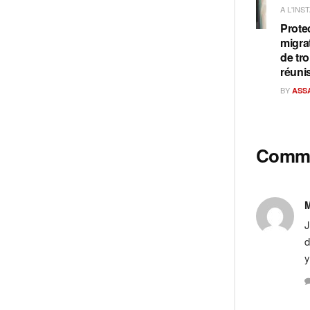
A L'INS
Prote
migra
de tro
réuni
BY
ASS
Comm
M
J
d
y