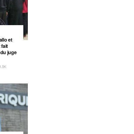
llo et
fait
 du juge
1.5K