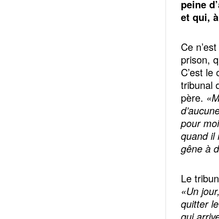
peine d’
et qui, 
Ce n’est
prison, q
C’est le
tribunal
père.
«M
d’aucune 
pour moi
quand il
gêne à d
Le tribu
«Un jour
quitter 
qui arrive