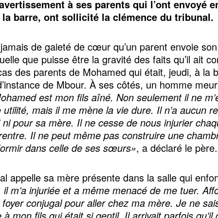
avertissement à ses parents qui l’ont envoyé e
à la barre, ont sollicité la clémence du tribunal.
 jamais de gaieté de cœur qu’un parent envoie son
uelle que puisse être la gravité des faits qu’il ait 
 cas des parents de Mohamed qui était, jeudi, à la 
 d’instance de Mbour. À ses côtés, un homme meurt
ohamed est mon fils aîné. Non seulement il ne m’
utilité, mais il me mène la vie dure. Il n’a aucun re
 ni pour sa mère. Il ne cesse de nous injurier chaq
 rentre. Il ne peut même pas construire une chamb
ormir dans celle de ses sœurs»
, a déclaré le père.
nal appelle sa mère présente dans la salle qui enfon
, il m’a injuriée et a même menacé de me tuer. Affol
le foyer conjugal pour aller chez ma mère. Je ne sai
 à mon fils qui était si gentil. Il arrivait parfois qu’il