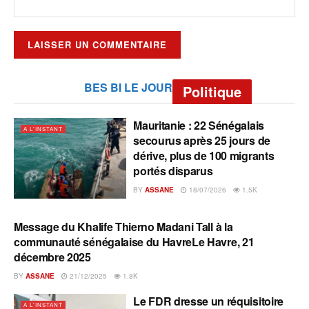
BES BI LE JOUR
Politique
Mauritanie : 22 Sénégalais
A L'INSTANT
secourus après 25 jours de
dérive, plus de 100 migrants
portés disparus
BY
ASSANE
18/07/2026
1.5K
Message du Khalife Thierno Madani Tall à la
A L'INSTANT
communauté sénégalaise du HavreLe Havre, 21
décembre 2025
BY
ASSANE
21/12/2025
1.8K
Le FDR dresse un réquisitoire
A L'INSTANT