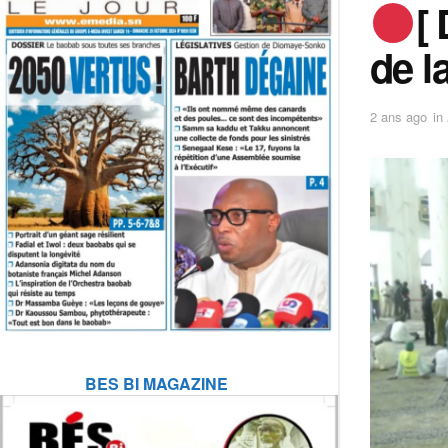
[
de l
2 ans ago
in
BES BI MAGAZINE