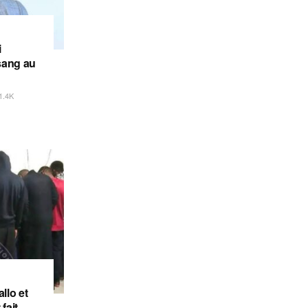
i
sang au
1.4K
llo et
fait