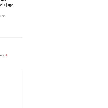
 du juge
1.5K
avec
*