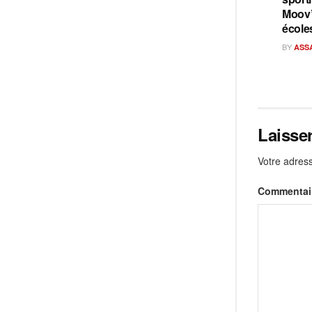
Moov’
école
BY
ASS
Laisse
Votre adress
Commentai