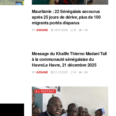
Mauritanie : 22 Sénégalais secourus
après 25 jours de dérive, plus de 100
migrants portés disparus
BY
18/07/2026
1.5K
ASSANE
0
A L'INSTANT
Message du Khalife Thierno Madani Tall
à la communauté sénégalaise du
HavreLe Havre, 21 décembre 2025
BY
21/12/2025
1.8K
ASSANE
0
A L'INSTANT