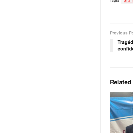
Tags:
Gra
Previous P
Tragéd
confid
Related