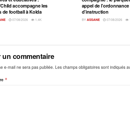
Child accompagne les
appel de l’ordonnance
s de football à Kolda
d’instruction
07/08/2026
1.4K
BY
07/08/2026
ANE
ASSANE
r un commentaire
e e-mail ne sera pas publiée.
Les champs obligatoires sont indiqués 
re
*