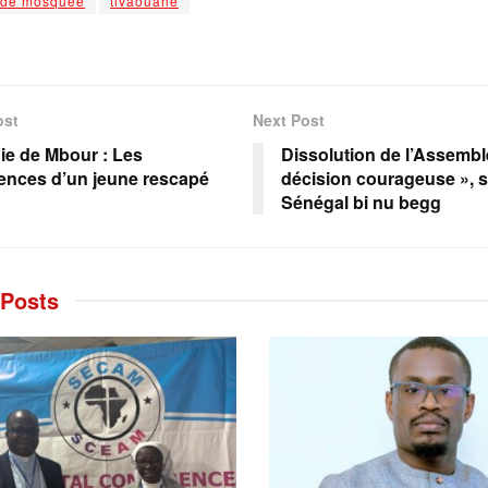
nde mosquée
tivaouane
ost
Next Post
ie de Mbour : Les
Dissolution de l’Assembl
ences d’un jeune rescapé
décision courageuse », s
Sénégal bi nu begg
Posts