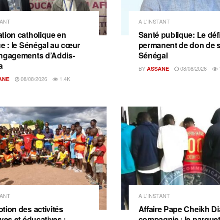
TANT
A L'INSTANT
tion catholique en
Santé publique: Le déf
ue : le Sénégal au cœur
permanent de don de 
ngagements d’Addis-
Sénégal
a
BY
08/08/2026
ASSANE
08/08/2026
1.4K
ANE
TANT
A L'INSTANT
tion des activités
Affaire Pape Cheikh Dia
ves et éducatives :
compagnie : le parquet 