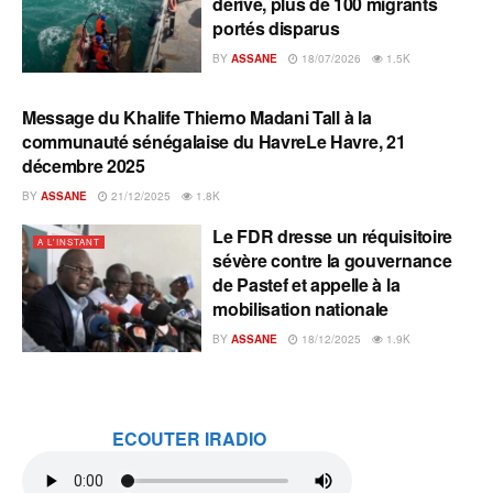
dérive, plus de 100 migrants
portés disparus
BY
ASSANE
18/07/2026
1.5K
Message du Khalife Thierno Madani Tall à la
A L'INSTANT
communauté sénégalaise du HavreLe Havre, 21
décembre 2025
BY
ASSANE
21/12/2025
1.8K
Le FDR dresse un réquisitoire
A L'INSTANT
sévère contre la gouvernance
de Pastef et appelle à la
mobilisation nationale
BY
ASSANE
18/12/2025
1.9K
ECOUTER IRADIO