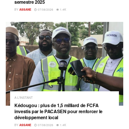
semestre 2025
BY
ASSANE
07/08/2026
1.4K
A L'INSTANT
Kédougou : plus de 1,5 milliard de FCFA
investis par le PACASEN pour renforcer le
développement local
BY
ASSANE
07/08/2026
1.4K