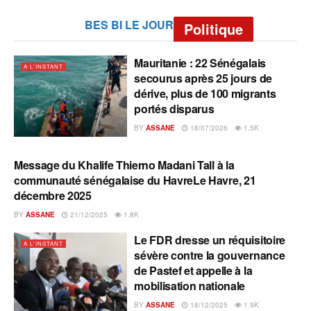
BES BI LE JOUR
Politique
Mauritanie : 22 Sénégalais
A L'INSTANT
secourus après 25 jours de
dérive, plus de 100 migrants
portés disparus
BY
ASSANE
18/07/2026
1.5K
Message du Khalife Thierno Madani Tall à la
A L'INSTANT
communauté sénégalaise du HavreLe Havre, 21
décembre 2025
BY
ASSANE
21/12/2025
1.8K
Le FDR dresse un réquisitoire
A L'INSTANT
sévère contre la gouvernance
de Pastef et appelle à la
mobilisation nationale
BY
ASSANE
18/12/2025
1.9K