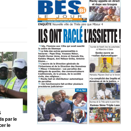
5
is par le
er le