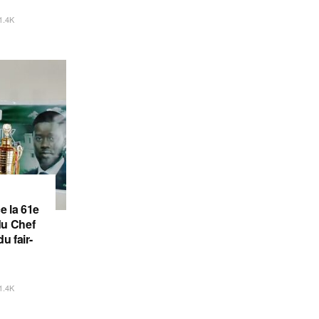
1.4K
e la 61e
du Chef
u fair-
1.4K