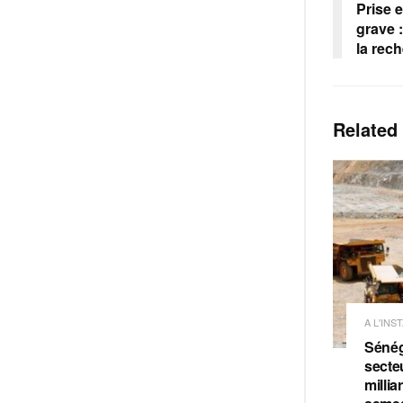
Prise 
grave :
la rec
Related
A L'INS
Sénéga
secteu
milli