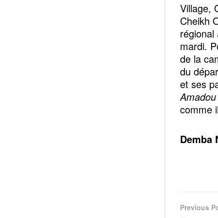
Village,
Cheikh O
régional
mardi. P
de la ca
du dépar
et ses p
Amadou
comme il
Demba N
Previous P