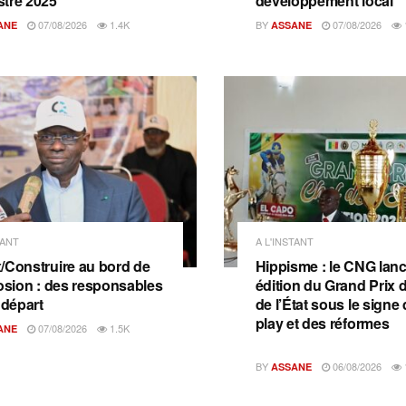
tre 2025
développement local
07/08/2026
1.4K
BY
07/08/2026
ANE
ASSANE
TANT
A L'INSTANT
/Construire au bord de
Hippisme : le CNG lanc
losion : des responsables
édition du Grand Prix 
 départ
de l’État sous le signe d
play et des réformes
07/08/2026
1.5K
ANE
BY
06/08/2026
ASSANE