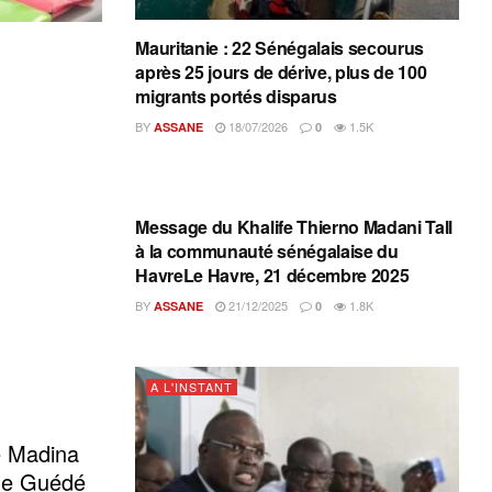
Mauritanie : 22 Sénégalais secourus
après 25 jours de dérive, plus de 100
migrants portés disparus
BY
18/07/2026
1.5K
ASSANE
0
A L'INSTANT
Message du Khalife Thierno Madani Tall
à la communauté sénégalaise du
HavreLe Havre, 21 décembre 2025
BY
21/12/2025
1.8K
ASSANE
0
A L'INSTANT
e Madina
 de Guédé