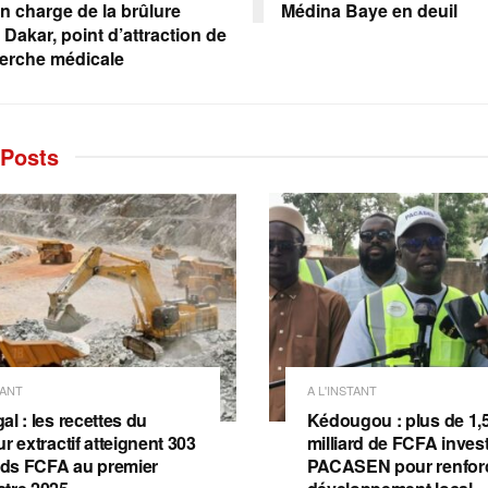
en charge de la brûlure
Médina Baye en deuil
 Dakar, point d’attraction de
herche médicale
Posts
TANT
A L'INSTANT
l : les recettes du
Kédougou : plus de 1,
r extractif atteignent 303
milliard de FCFA invest
ards FCFA au premier
PACASEN pour renforc