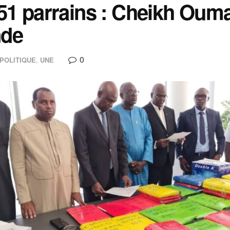
51 parrains : Cheikh Ouma
de
0
POLITIQUE
,
UNE