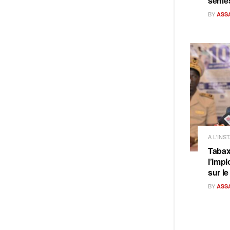
semes
BY
ASS
A L'INS
Tabax
l’imp
sur le
BY
ASS