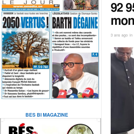
92 9
mon
3 ans ago
in
BES BI MAGAZINE