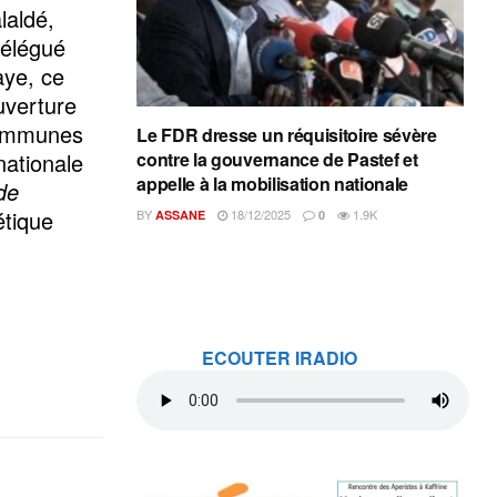
laldé,
délégué
aye, ce
uverture
communes
Le FDR dresse un réquisitoire sévère
nationale
contre la gouvernance de Pastef et
appelle à la mobilisation nationale
de
étique
BY
18/12/2025
1.9K
ASSANE
0
ECOUTER IRADIO