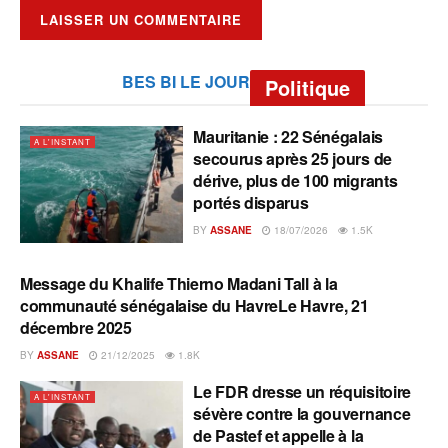
BES BI LE JOUR
Politique
Mauritanie : 22 Sénégalais
A L'INSTANT
secourus après 25 jours de
dérive, plus de 100 migrants
portés disparus
BY
ASSANE
18/07/2026
1.5K
Message du Khalife Thierno Madani Tall à la
A L'INSTANT
communauté sénégalaise du HavreLe Havre, 21
décembre 2025
BY
ASSANE
21/12/2025
1.8K
Le FDR dresse un réquisitoire
A L'INSTANT
sévère contre la gouvernance
de Pastef et appelle à la