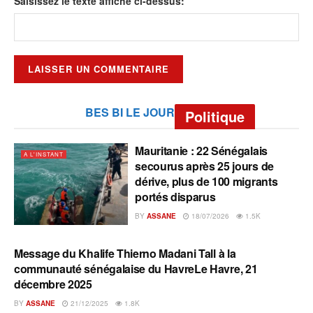
Saisissez le texte affiché ci-dessus:
BES BI LE JOUR
Politique
Mauritanie : 22 Sénégalais
A L'INSTANT
secourus après 25 jours de
dérive, plus de 100 migrants
portés disparus
BY
ASSANE
18/07/2026
1.5K
Message du Khalife Thierno Madani Tall à la
A L'INSTANT
communauté sénégalaise du HavreLe Havre, 21
décembre 2025
BY
ASSANE
21/12/2025
1.8K