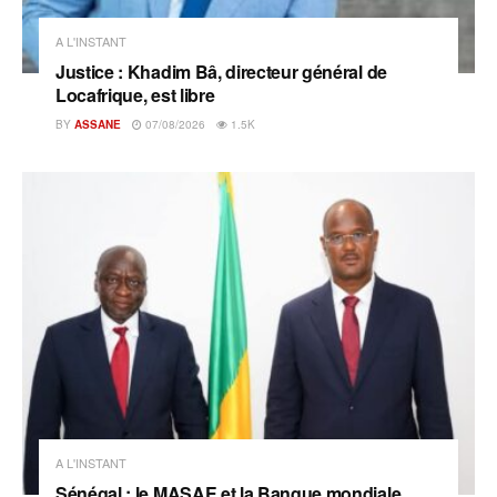
A L'INSTANT
Justice : Khadim Bâ, directeur général de
Locafrique, est libre
BY
ASSANE
07/08/2026
1.5K
A L'INSTANT
Sénégal : le MASAE et la Banque mondiale