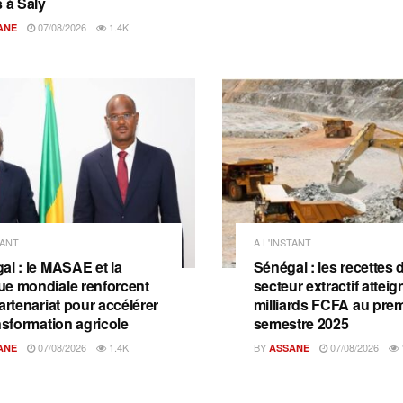
s à Saly
07/08/2026
1.4K
ANE
TANT
A L'INSTANT
al : le MASAE et la
Sénégal : les recettes 
e mondiale renforcent
secteur extractif attei
artenariat pour accélérer
milliards FCFA au prem
nsformation agricole
semestre 2025
07/08/2026
1.4K
BY
07/08/2026
ANE
ASSANE