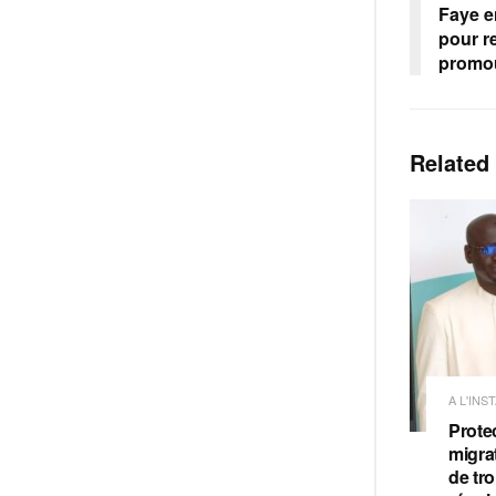
Faye e
pour r
promou
Related
A L'INS
Prote
migra
de tro