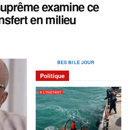
 suprême examine ce
nsfert en milieu
BES BI LE JOUR
Politique
A L'INSTANT