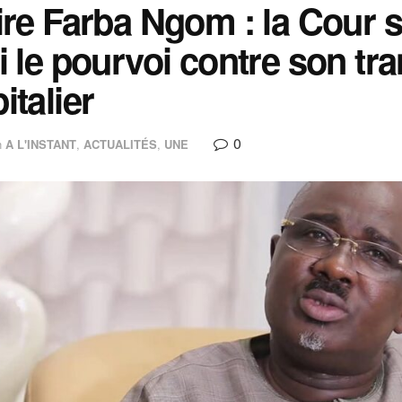
ire Farba Ngom : la Cour
i le pourvoi contre son tra
italier
0
n
A L'INSTANT
,
ACTUALITÉS
,
UNE