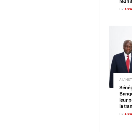
réuni
BY
ASS
A L'INS
Sénég
Banqu
leur p
la tra
BY
ASS