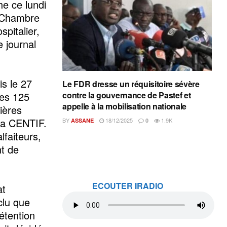
e ce lundi
a Chambre
pitalier,
e journal
s le 27
Le FDR dresse un réquisitoire sévère
des 125
contre la gouvernance de Pastef et
appelle à la mobilisation nationale
ières
la CENTIF.
BY
18/12/2025
1.9K
ASSANE
0
faiteurs,
nt de
ECOUTER IRADIO
at
clu que
étention