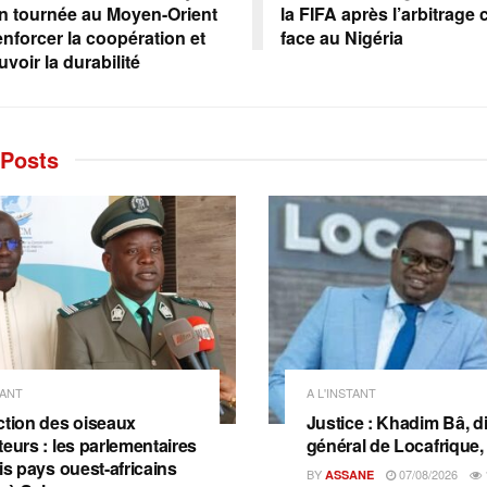
n tournée au Moyen-Orient
la FIFA après l’arbitrage
enforcer la coopération et
face au Nigéria
voir la durabilité
Posts
TANT
A L'INSTANT
ction des oiseaux
Justice : Khadim Bâ, d
teurs : les parlementaires
général de Locafrique, 
is pays ouest-africains
BY
07/08/2026
ASSANE