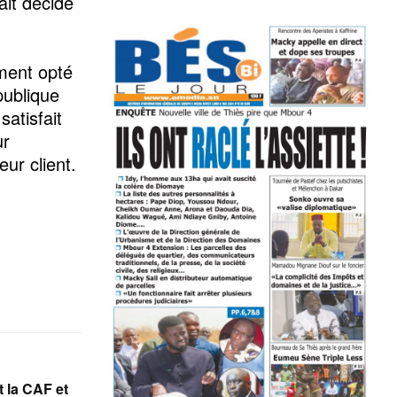
ait décidé
ement opté
publique
satisfait
ur
eur client.
t la CAF et