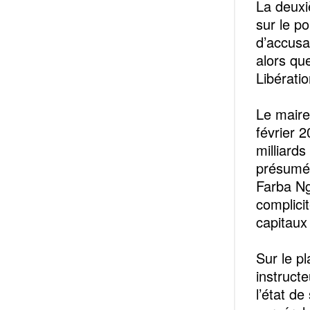
La deuxi
sur le p
d’accusa
alors que
Libérati
Le maire
février 2
milliard
présumée
Farba Ng
complici
capitaux
Sur le p
instruct
l’état d