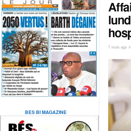
Affa
lund
hosp
7 mois ago
i
BES BI MAGAZINE