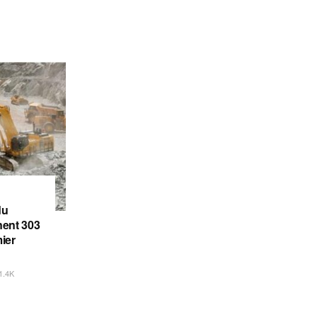
du
gnent 303
ier
1.4K