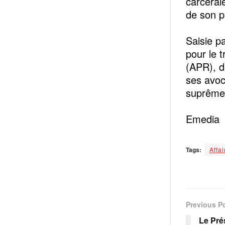
carcéral
de son p
Saisie p
pour le t
(APR), da
ses avoc
suprême d
Emedia
Tags:
Affa
Previous P
Le Pré