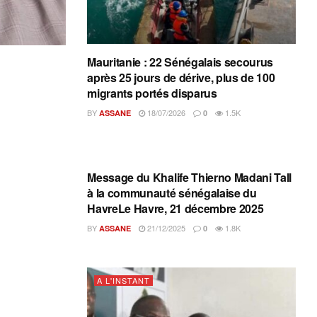
Mauritanie : 22 Sénégalais secourus
après 25 jours de dérive, plus de 100
migrants portés disparus
BY
18/07/2026
1.5K
ASSANE
0
A L'INSTANT
Message du Khalife Thierno Madani Tall
à la communauté sénégalaise du
HavreLe Havre, 21 décembre 2025
BY
21/12/2025
1.8K
ASSANE
0
A L'INSTANT