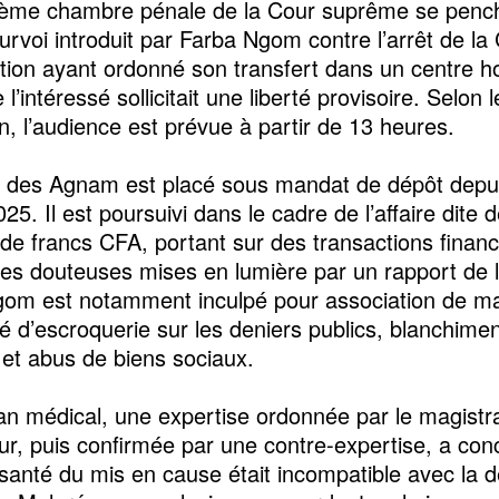
ème chambre pénale de la Cour suprême se pench
ourvoi introduit par Farba Ngom contre l’arrêt de l
tion ayant ordonné son transfert dans un centre hos
 l’intéressé sollicitait une liberté provisoire. Selon l
on, l’audience est prévue à partir de 13 heures.
 des Agnam est placé sous mandat de dépôt depui
025. Il est poursuivi dans le cadre de l’affaire dite 
s de francs CFA, portant sur des transactions financ
s douteuses mises en lumière par un rapport de 
om est notamment inculpé pour association de mal
té d’escroquerie sur les deniers publics, blanchime
 et abus de biens sociaux.
lan médical, une expertise ordonnée par le magistr
eur, puis confirmée par une contre-expertise, a con
e santé du mis en cause était incompatible avec la d