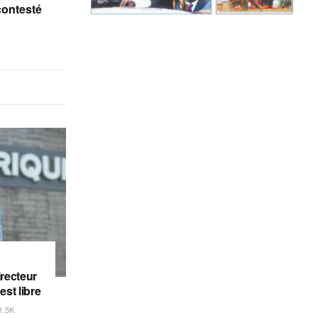
 contesté
irecteur
est libre
1.5K