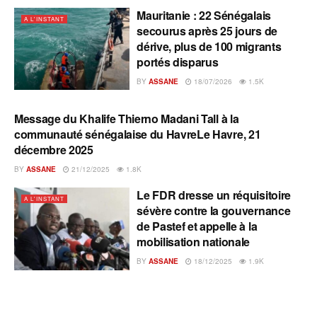
Mauritanie : 22 Sénégalais
A L'INSTANT
secourus après 25 jours de
dérive, plus de 100 migrants
portés disparus
BY
ASSANE
18/07/2026
1.5K
Message du Khalife Thierno Madani Tall à la
A L'INSTANT
communauté sénégalaise du HavreLe Havre, 21
décembre 2025
BY
ASSANE
21/12/2025
1.8K
Le FDR dresse un réquisitoire
A L'INSTANT
sévère contre la gouvernance
de Pastef et appelle à la
mobilisation nationale
BY
ASSANE
18/12/2025
1.9K